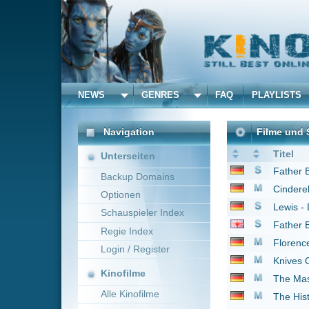
NEWS
GENRES
FAQ
PLAYLISTS
ALLE
Navigation
Filme und Serien von u
Titel
Unterseiten
Father Brown
2013
Backup Domains
Cinderella
2015
Optionen
Lewis - Der Oxford Kr
Schauspieler Index
Father Brown
2013
Regie Index
Florence Foster Jenki
Login / Register
Knives Out 3: Wake 
Kinofilme
The Mastermind
2025
Alle Kinofilme
The History of Sound
Der Tag der Wahrheit
Filme
1 bis 9 von 9 Einträgen
Alle Filme
Beliebte