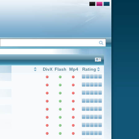
Flash
Mp4
Rating
1
Weiter
Letzter