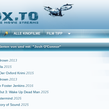
 KINOFILME
FILM TIPP
nd mit: "Josh O'Connor"
DivX
imi
2015
ns
2016
Up Dead Man
2025
2025
2026
Erster
Zurück