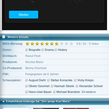
Weitere Details
IMDb Wertung:
6.8 / 10 :: 0 Votes
Genre:
Biografie
Drama
History
Drehbuch:
Raoul Peck
Produzent:
Nicolas Blanc
Co-Produzent:
Benny Drechsel
FSK:
Freigegeben ab 6 Jahren
Schauspieler:
August Diehl
Stefan Konarske
Vicky Krieps
Olivier Gourmet
Hannah Steele
Alexander Scheer
Hans-Uwe Bauer
Michael Brandner
24 weitere
Empfohlene Einträge für "Der junge Karl Marx"