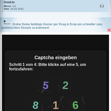
Dood.to
Mirror
: 1/1
Vom
: 24.02.2021
Ordne Deine lieblings Hoster per Drag & Drop um schneller zum
gewünschten Stream zu kommen!