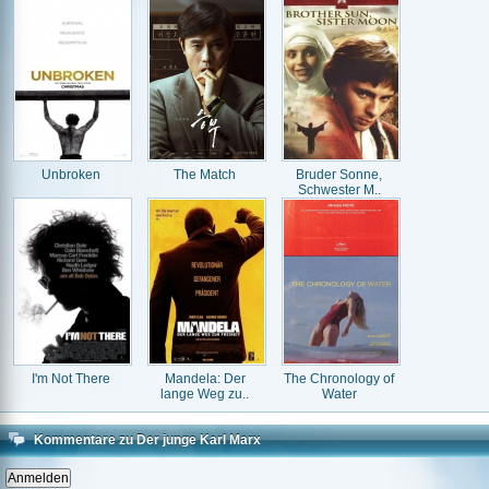
Unbroken
The Match
Bruder Sonne,
Schwester M..
I'm Not There
Mandela: Der
The Chronology of
lange Weg zu..
Water
Kommentare zu Der junge Karl Marx