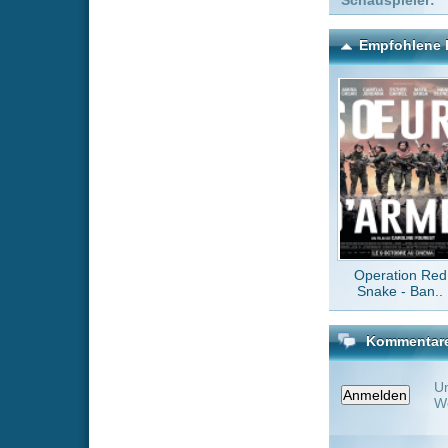
Operation Red
Fla
Snake - Ban..
Kommentare zu Husbands
Um einen Kommen
Wenn Du noch ke
Alle Kommentare
(0)