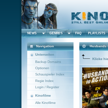
NEWS
GENRES
FAQ
PLAYLISTS
ALLE
Navigation
Husbands in Action
(20
Unterseiten
Klicke hier um diese 
Backup Domains
Optionen
An unpre
to rescue
Schauspieler Index
Regie Index
Login / Register
Kinofilme
Alle Kinofilme
Filme
Gyu-tae Park
South
Alle Filme
Beliebte
Kinox.to speichert
keine
F