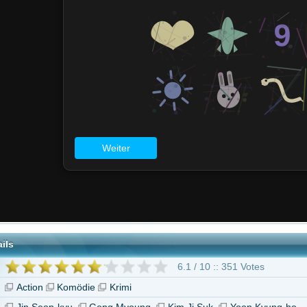
6.1 / 10 :: 351 Votes
Komödie
Krimi
kyu
Gong Myoung
Kim Ji Suk
Yoon Kyung-ho
"Husbands in Action"