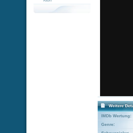
Weitere Details
IMDb Wertung:
Genre:
Action
Schauspieler:
Jin Seon-
Empfohlene Einträge für 