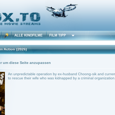
 KINOFILME
FILM TIPP
26)
Trailer
0 Playlists
Seite anzupassen
dictable operation by ex-husband Choong-sik and current husband Min-seok who unex
 their wife who was kidnapped by a criminal organization.
 Korea
~ 107 min.
Action
0
ilme selber! Dieser Stream wird gehostet bei:
Voe.SX
Anbie