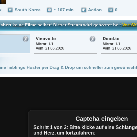
Vinovo.to
Dood.to
Mirror
: 1/1
Mirror
: 1/1
Vom
: 21.06.2026
Vom
: 21.06.2026
 Hoster per Drag & Drop um schneller zum gewünschten Stream zu kommen!