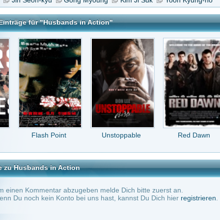
sh Point
Unstoppable
Red Dawn
Only the Strong
 in Action
tar abzugeben melde Dich bitte zuerst an.
in Konto bei uns hast, kannst Du Dich hier
registrieren
.
Keine Kommentare vorhanden.