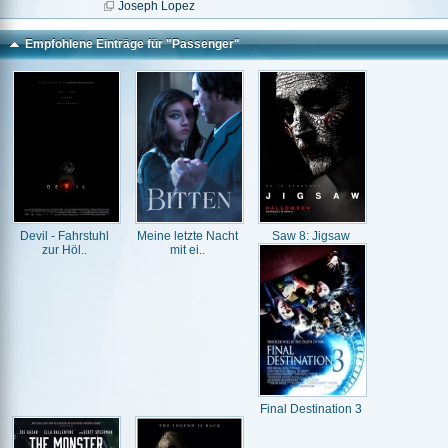
Joseph Lopez
Empfohlene Einträge für "Passenger"
Devil - Fahrstuhl
Meine letzte Nacht
Saw 8: Jigsaw
zur Höl..
mit ei..
Final Destination 3