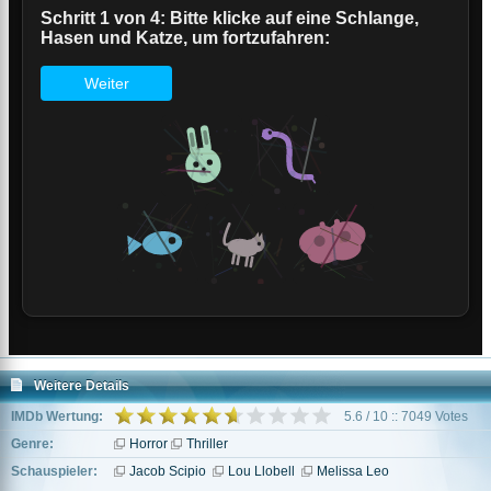
Weitere Details
IMDb Wertung:
5.6 / 10 :: 7049 Votes
Genre:
Horror
Thriller
Schauspieler:
Jacob Scipio
Lou Llobell
Melissa Leo