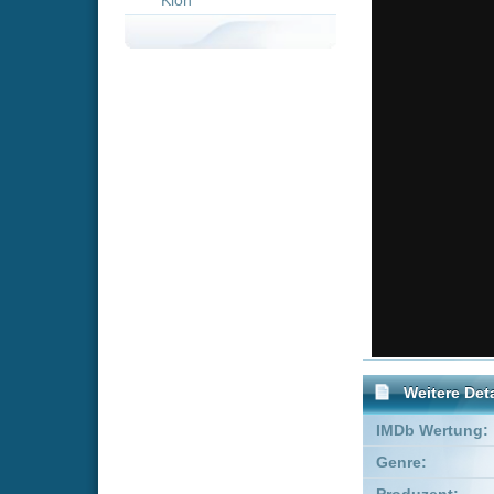
Weitere Details
IMDb Wertung:
Genre:
Komödie
Produzent:
Jean-Philipp
FSK:
Freigegeben
Schauspieler:
Marilou Be
Grégoire 
Empfohlene Einträge für 