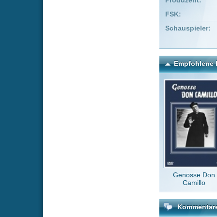
Genosse Don
Natürl
Camillo
Kommentare zu Schau mi
Um einen Kommen
Wenn Du noch ke
Alle Kommentare
(0)