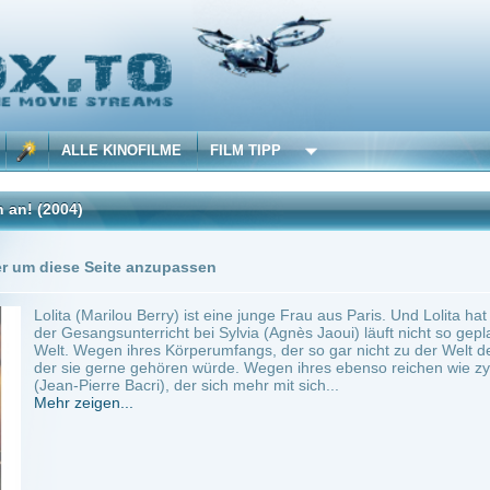
 KINOFILME
FILM TIPP
Trailer
Seite anzupassen
arilou Berry) ist eine junge Frau aus Paris. Und Lolita hat einen Traum: Sie möchte 
gsunterricht bei Sylvia (Agnès Jaoui) läuft nicht so geplant. Auch auch sonst hadert L
gen ihres Körperumfangs, der so gar nicht zu der Welt der Modells und der Hochgla
gerne gehören würde. Wegen ihres ebenso reichen wie zynischen Vaters, dem Schrifts
rre Bacri), der sich mehr mit sich...
en...
 France
~ 110 min.
Komödie
0
ilme selber! Dieser Stream wird gehostet bei:
Dood.to
Anbie