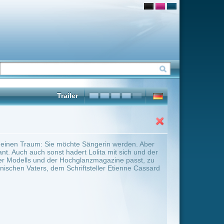
Sängerin werden. Aber
olita mit sich und der
nzmagazine passt, zu
teller Etienne Cassard
ter Übersicht umschalten