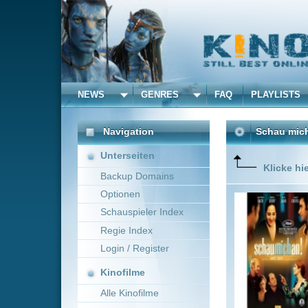
NEWS
GENRES
FAQ
PLAYLISTS
ALLE
Navigation
Schau mich an!
(2004)
Unterseiten
Klicke hier um diese 
Backup Domains
Optionen
Lolita (M
der Gesan
Schauspieler Index
Welt. We
Regie Index
der sie 
(Jean-Pie
Login / Register
Mehr zeig
Kinofilme
Alle Kinofilme
Filme
Agnès Jaoui
Italy,
Alle Filme
Beliebte
Kinox.to speichert
keine
F