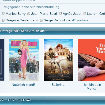
ich blond!
Ballerina
Ich bin dein
Cheech & Chong's
Mensch
heisse T..
ch an!
tar abzugeben melde Dich bitte zuerst an.
in Konto bei uns hast, kannst Du Dich hier
registrieren
.
Keine Kommentare vorhanden.