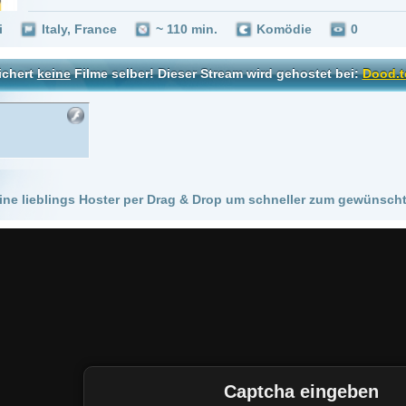
 Hoster per Drag & Drop um schneller zum gewünschten Stream zu kommen!