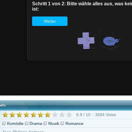
6.9 / 10 :: 3694 Votes
Drama
Musik
Romance
e Andraca
 ohne Altersbeschränkung
rry
Jean-Pierre Bacri
Agnès Jaoui
Laurent Grévill
Virginie Desarnauts
Oestermann
Serge Riaboukine
41 weitere
"Schau mich an!"