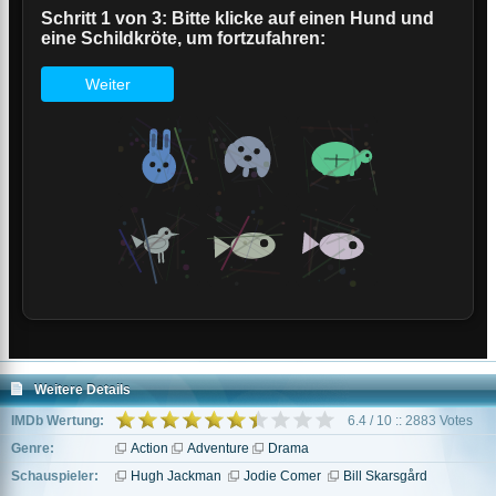
Weitere Details
IMDb Wertung:
6.4 / 10 :: 2883 Votes
Genre:
Action
Adventure
Drama
Schauspieler:
Hugh Jackman
Jodie Comer
Bill Skarsgård