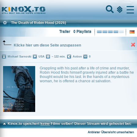
Home
Menu
The Death of Robin Hood
(2026)
Trailer
0 Playlists
Klicke hier um diese Seite anzupassen
Michael Sarnoski
USA
~ 122 min.
Action
0
Grappling with his past after a life of crime and murder,
Robin Hood finds himself gravely injured after a battle he
thought would be his last. In the hands of a mysterious
woman, he is offered a chance at salvation.
Kinox.to speichert
keine
Filme selber! Dieser Stream wird gehostet bei:
Voe.SX
Anbieter Übersicht umschalten