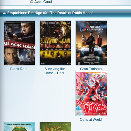
Jade Croot
Empfohlene Einträge für "The Death of Robin Hood"
Black Rain
Surviving the
Gran Turismo
Game – Hetz..
Cells at Work!