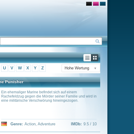
Hohe Wertung
▼
sich auf einem
seiner Familie und wird in
 hineingezogen.
e
IMDb:
9.5 / 10
The Winter Soldier stars
aka The Falcon, and
 aka The Winter Soldier.