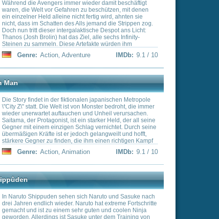
 noch einmal
 neue Verbündete finden
len japanischen Metropole
laxy um Star-Lord (Chris
 Monster bedroht, die immer
nd Drax (Dave Bautista)…
nd Unheil verursachen.
starker Held, der all seine
g vernichtet. Durch seine
 gelangweilt und hofft,
ihm einen richtigen Kampf
n
IMDb:
9.1 / 10
h Naruto und Sasuke nach
to hat extreme Fortschritte
guten und coolen Ninja
 unter dem Training von
worden. Er besitzt ein
 seinen ganzen Körper
s man ihn nicht mehr mit
Naruto da eine Chance
e
IMDb:
9 / 10
n Bruce Wayne, Millionär
e“ in Gotham City. Wann
icherheit der Menschen
einem hochspezialisierten
atman“. Die einzigen, die
Gehilfe Robin und Butler
en Joker, Pinguin,
ist der geistige Vater
n
IMDb:
9 / 10
n im Jahre 1939 für DC