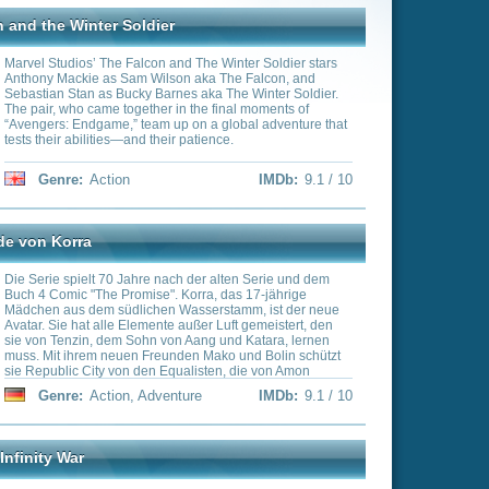
he final moments of
n a global adventure that
tience.
IMDb:
9.1 / 10
der alten Serie und dem
rra, das 17-jährige
serstamm, ist der neue
ßer Luft gemeistert, den
ang und Katara, lernen
 Mako und Bolin schützt
isten, die von Amon
ie Weltsicherheit wahren?
e
IMDb:
9.1 / 10
der damit beschäftigt
u beschützen, mit denen
ertig wird, ahnten sie
 jemand die Strippen zog.
ische Despot ans Licht:
 alle sechs Infinity-
fakte würden ihm
d die Realität nachhaltig
e
IMDb:
9.1 / 10
Jr.), Captain America
orth) und ihre Mitstreiter
für sie bislang gekämpft
ksal der Erde hängt davon
ferenzen und auch