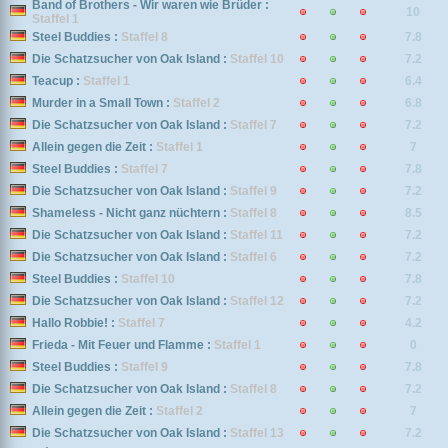
Band of Brothers - Wir waren wie Brüder :
10
Staffel 1
Steel Buddies :
Staffel 8
7.8
Die Schatzsucher von Oak Island :
Staffel 10
7.2
Teacup :
Staffel 1
6.4
Murder in a Small Town :
Staffel 2
6.8
Die Schatzsucher von Oak Island :
Staffel 7
7.2
Allein gegen die Zeit :
Staffel 1
7
Steel Buddies :
Staffel 7
7.8
Die Schatzsucher von Oak Island :
Staffel 9
7.2
Shameless - Nicht ganz nüchtern :
Staffel 8
8.5
Die Schatzsucher von Oak Island :
Staffel 11
7.2
Die Schatzsucher von Oak Island :
Staffel 6
7.2
Steel Buddies :
Staffel 10
7.8
Die Schatzsucher von Oak Island :
Staffel 12
7.2
Hallo Robbie! :
Staffel 7
4.2
Frieda - Mit Feuer und Flamme :
Staffel 1
0
Steel Buddies :
Staffel 9
7.8
Die Schatzsucher von Oak Island :
Staffel 8
7.2
Allein gegen die Zeit :
Staffel 2
7
Die Schatzsucher von Oak Island :
Staffel 13
7.2