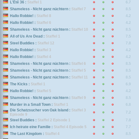
L'Été 36 :
Staffel 1
6.7
Shameless - Nicht ganz nüchtern :
Staffel 7
8.5
Hallo Robbie! :
Staffel 8
4.2
Hallo Robbie! :
Staffel 6
4.2
Shameless - Nicht ganz nüchtern :
Staffel 10
8.5
All of Us Are Dead :
Staffel 1
7.5
Steel Buddies :
Staffel 12
7.8
Hallo Robbie! :
Staffel 3
4.2
Hallo Robbie! :
Staffel 4
4.2
Shameless - Nicht ganz nüchtern :
Staffel 6
8.5
Shameless - Nicht ganz nüchtern :
Staffel 5
8.5
Shameless - Nicht ganz nüchtern :
Staffel 11
8.5
The Kicks :
Staffel 1
6.9
Hallo Robbie! :
Staffel 5
4.2
Shameless - Nicht ganz nüchtern :
Staffel 9
8.5
Murder in a Small Town :
Staffel 1
6.8
Die Schatzsucher von Oak Island :
Staffel 3
7.2
Episode 9
Steel Buddies :
Staffel 2 Episode 1
7.8
Ich heirate eine Familie :
Staffel 4 Episode 5
7.7
The Last Kingdom :
Staffel 4
8.5