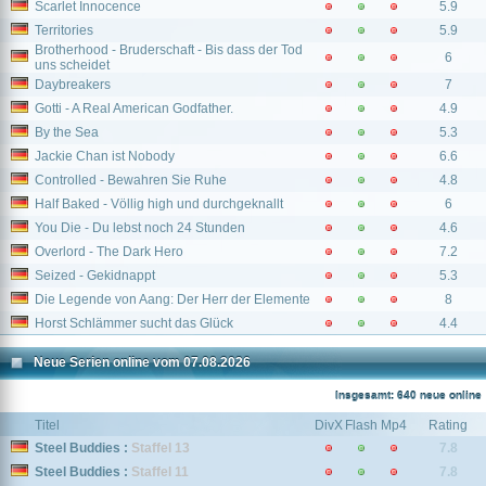
Scarlet Innocence
5.9
Territories
5.9
Brotherhood - Bruderschaft - Bis dass der Tod
6
uns scheidet
Daybreakers
7
Gotti - A Real American Godfather.
4.9
By the Sea
5.3
Jackie Chan ist Nobody
6.6
Controlled - Bewahren Sie Ruhe
4.8
Half Baked - Völlig high und durchgeknallt
6
You Die - Du lebst noch 24 Stunden
4.6
Overlord - The Dark Hero
7.2
Seized - Gekidnappt
5.3
Die Legende von Aang: Der Herr der Elemente
8
Horst Schlämmer sucht das Glück
4.4
Neue Serien online vom 07.08.2026
Insgesamt: 640 neue online
Titel
DivX
Flash
Mp4
Rating
Steel Buddies :
Staffel 13
7.8
Steel Buddies :
Staffel 11
7.8