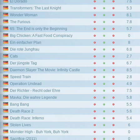
El Dorado
7.6
Transformers: The Last Knight
5.3
Wonder Woman
8.1
The Furious
7.8
65: The End is only the Beginning
5.7
Big Chicken: A Fast Food Conspiracy
0
Ein einfacher Plan
8
Die rote Jungfrau
6.8
Cats
2.7
Der jüngste Tag
6.7
Daemon Slayer The Movie: Infinity Castle
8.5
Speed Train
2.8
Operation Undead
4.9
Der Richter - Recht oder Ehre
7.5
Mavka: Die wahre Legende
5.8
Bang Bang
5.5
Death Race 2
5.6
Death Race: Inferno
5.4
Stolen Lives
6
Monster High - Buh York, Buh York
0
Sacrifice (2011)
0