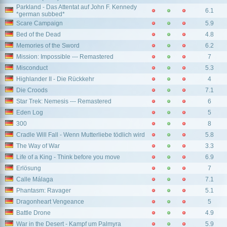
Parkland - Das Attentat auf John F. Kennedy
6.1
*german subbed*
Scare Campaign
5.9
Bed of the Dead
4.8
Memories of the Sword
6.2
Mission: Impossible --- Remastered
7
Misconduct
5.3
Highlander II - Die Rückkehr
4
Die Croods
7.1
Star Trek: Nemesis --- Remastered
6
Eden Log
5
300
8
Cradle Will Fall - Wenn Mutterliebe tödlich wird
5.8
The Way of War
3.3
Life of a King - Think before you move
6.9
Erlösung
7
Calle Málaga
7.1
Phantasm: Ravager
5.1
Dragonheart Vengeance
5
Battle Drone
4.9
War in the Desert - Kampf um Palmyra
5.9