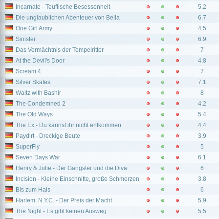
Incarnate - Teuflische Besessenheit
5.2
Die unglaublichen Abenteuer von Bella
6.7
One Girl Army
4.5
Sinister
6.9
Das Vermächtnis der Tempelritter
7
At the Devil's Door
4.8
Scream 4
7
Silver Skates
7.1
Waltz with Bashir
8
The Condemned 2
4.2
The Old Ways
5.4
The Ex - Du kannst ihr nicht entkommen
4.4
Paydirt - Dreckige Beute
3.9
SuperFly
5
Seven Days War
6.1
Henry & Julie - Der Gangster und die Diva
6
Incision - Kleine Einschnitte, große Schmerzen
3.8
Bis zum Hals
6
Harlem, N.Y.C. - Der Preis der Macht
5.9
The Night - Es gibt keinen Ausweg
5.5