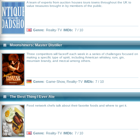
A team of experts from auction houses tours towns throughout the UK to
value treasures brought in by members of the public.
Genre:
Reality-TV
IMDb:
7 / 10
Moonshiners: Master Distiller
Three competitors will faceoff each week in a series of challenges focused on
making a specific type of spirit, including American whiskey, rum, gin,
mountain brandy, and mezcal among others.
Genre:
Game-Show
,
Reality-TV
IMDb:
7 / 10
The Best Thing I Ever Ate
Food network chefs talk about their favorite foods and where to get it.
Genre:
Reality-TV
IMDb:
7 / 10