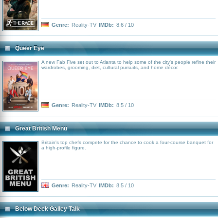
Genre:
Reality-TV
IMDb:
8.6 / 10
Queer Eye
A new Fab Five set out to Atlanta to help some of the city's people refine their
wardrobes, grooming, diet, cultural pursuits, and home décor.
Genre:
Reality-TV
IMDb:
8.5 / 10
Great British Menu
Britain's top chefs compete for the chance to cook a four-course banquet for
a high-profile figure.
Genre:
Reality-TV
IMDb:
8.5 / 10
Below Deck Galley Talk