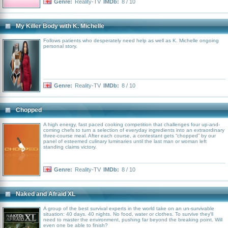
into one. Each week, through the trials and tribulations of glam, glitter and
Genre:
Reality-TV
IMDb:
8 / 10
show-stopping performances, one drag queen is eliminated until reaching the
next superstar drag queen of America.
My Killer Body with K. Michelle
Follows patients who desperately need help as well as K. Michelle ongoing
personal story.
Genre:
Reality-TV
IMDb:
8 / 10
Chopped
A high energy, fast paced cooking competition that challenges four up-and-
coming chefs to turn a selection of everyday ingredients into an extraordinary
three-course meal. After each course, a contestant gets “chopped” by our
panel of esteemed culinary luminaries until the last man or woman left
standing claims victory.
Genre:
Reality-TV
IMDb:
8 / 10
Naked and Afraid XL
A group of the best survival experts in the world take on an un-survivable
situation: 40 days. 40 nights. No food, water or clothes. To survive they'll
need to master the environment, pushing far beyond the breaking point. Will
even one be able to finish?