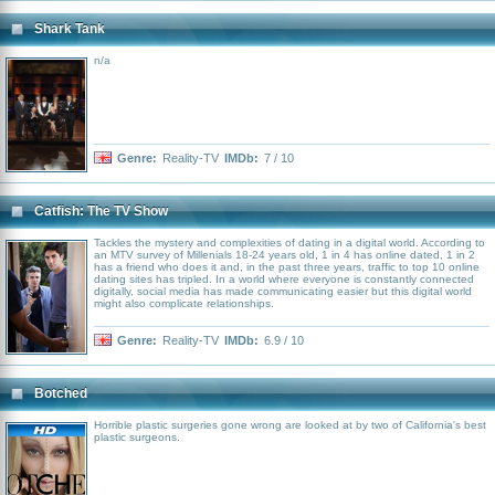
Shark Tank
n/a
Genre:
Reality-TV
IMDb:
7 / 10
Catfish: The TV Show
Tackles the mystery and complexities of dating in a digital world. According to
an MTV survey of Millenials 18-24 years old, 1 in 4 has online dated, 1 in 2
has a friend who does it and, in the past three years, traffic to top 10 online
dating sites has tripled. In a world where everyone is constantly connected
digitally, social media has made communicating easier but this digital world
might also complicate relationships.
Genre:
Reality-TV
IMDb:
6.9 / 10
Botched
Horrible plastic surgeries gone wrong are looked at by two of California's best
plastic surgeons.