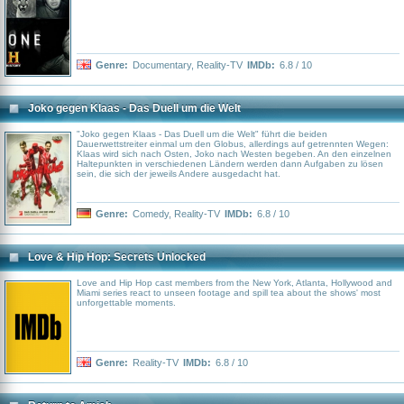
Genre:
Documentary
,
Reality-TV
IMDb:
6.8 / 10
Joko gegen Klaas - Das Duell um die Welt
"Joko gegen Klaas - Das Duell um die Welt" führt die beiden
Dauerwettstreiter einmal um den Globus, allerdings auf getrennten Wegen:
Klaas wird sich nach Osten, Joko nach Westen begeben. An den einzelnen
Haltepunkten in verschiedenen Ländern werden dann Aufgaben zu lösen
sein, die sich der jeweils Andere ausgedacht hat.
Genre:
Comedy
,
Reality-TV
IMDb:
6.8 / 10
Love & Hip Hop: Secrets Unlocked
Love and Hip Hop cast members from the New York, Atlanta, Hollywood and
Miami series react to unseen footage and spill tea about the shows' most
unforgettable moments.
Genre:
Reality-TV
IMDb:
6.8 / 10