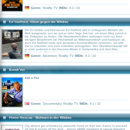
Genre:
Reality-TV
IMDb:
8.2 / 10
Ed Stafford: Allein gegen die Wildnis
Der Ex-Soldat und Abenteurer Ed Stafford wird in entlegenen Winkeln der
Welt ausgesetzt, von wo aus er zehn Tage Zeit hat, um einen Weg zurück in
die Zivilisation zu finden. Die Naturlandschaften verlangen nicht nur ihren
wenigen Bewohnern ein Höchstmaß an Widerstandskraft und Ausdauer ab,
auch Ed Stafford muss sein gesamtes Survival-Wissen einsetzen, um sein
Ziel zu erreichen und nicht entkräftet aufzugeben. Den Überlebenskampf tritt
er unter anderem in der Atacama-Wüste in Südamerika und dem Altai-
Gebirge in der Mongolei an
Genre:
Adventure
,
Reality-TV
IMDb:
8.2 / 10
Bondi Vet
Add a Plot
Genre:
Documentary
,
Reality-TV
IMDb:
8.1 / 10
Home Rescue - Wohnen in der Wildnis
City slickers get schooled by awesome hosts on their last chance to succeed
off grid & survive off the land... among wildlife predators & natural disasters