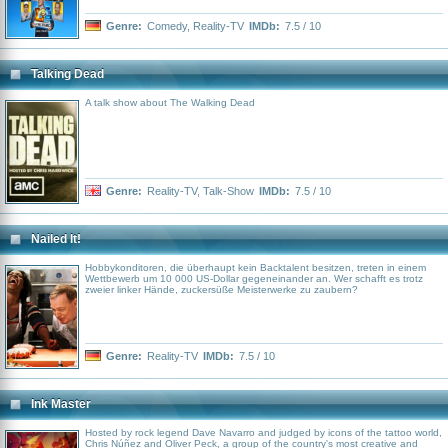
Genre:
Comedy
,
Reality-TV
IMDb:
7.5 / 10
Talking Dead
A talk show about The Walking Dead
Genre:
Reality-TV
,
Talk-Show
IMDb:
7.5 / 10
Nailed It!
Hobbykonditoren, die überhaupt kein Backtalent besitzen, treten in einem
Wettbewerb um 10 000 US-Dollar gegeneinander an. Wer schafft es trotz
zweier linker Hände, zuckersüße Meisterwerke zu zaubern?
Genre:
Reality-TV
IMDb:
7.5 / 10
Ink Master
Hosted by rock legend Dave Navarro and judged by icons of the tattoo world,
Chris Núñez and Oliver Peck, a group of the country's most creative and