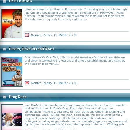
Hell's Kitchen
World renowned chef Gordon Ramsay puts 12 aspiring young chefs through
rigorous and devastating challenges at his restaurant in Hollywood, "Hell's
Kitchen", to determine which of them will win the restaurant of their dreams.
Their dreams are quickly becoming nightmares..
Genre:
Reality-TV
IMDb:
8 / 10
Diners, Drive-ins and Dives
Food Network's Guy Fieri, rolls out to visit America's favorite diners, drive-ins
and dives, interviewing the owners of the food establishments and samples
the items on their menus.
Genre:
Reality-TV
IMDb:
8 / 10
Drag Race
Join RuPaul, the most famous drag queen in the world, as the host, mentor
and inspiration on RuPaul's Drag Race, the ultimate in drag queen
competitions. Playing a dual role, RuPaul reigns supreme in all judging and
eliminations, while RuPaul, the man, helps guide the contestants as they
prepare for each challenge. Contestants include the nation's most
outrageous, cutting-edge, talented and stunningly gorgeous drag queens all
fighting for the title (and tiara) as top drag queen of the land. Working with
our contestants are top models, designers and American idols all rolled up