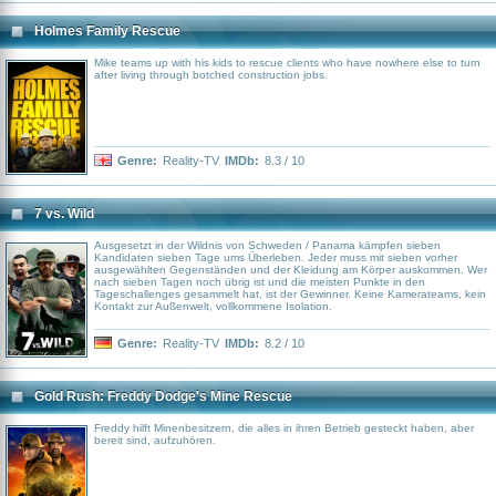
Holmes Family Rescue
Mike teams up with his kids to rescue clients who have nowhere else to turn
after living through botched construction jobs.
Genre:
Reality-TV
IMDb:
8.3 / 10
7 vs. Wild
Ausgesetzt in der Wildnis von Schweden / Panama kämpfen sieben
Kandidaten sieben Tage ums Überleben. Jeder muss mit sieben vorher
ausgewählten Gegenständen und der Kleidung am Körper auskommen. Wer
nach sieben Tagen noch übrig ist und die meisten Punkte in den
Tageschallenges gesammelt hat, ist der Gewinner. Keine Kamerateams, kein
Kontakt zur Außenwelt, vollkommene Isolation.
Genre:
Reality-TV
IMDb:
8.2 / 10
Gold Rush: Freddy Dodge's Mine Rescue
Freddy hilft Minenbesitzern, die alles in ihren Betrieb gesteckt haben, aber
bereit sind, aufzuhören.