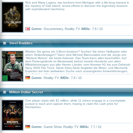
Rick and Marty Lagina, two brothers from Michigan with a life-long interest in
the mystery of Oak Island, renew efforts to discover the legendary treasure
with sophisticated machinery.
Genre:
Documentary
,
Reality-TV
IMDb:
7.8 / 10
Steel Buddies
Würden Sie gerne ein U-Boot besitzen? Suchen Sie einen Helikopter oder
einen Geländewagen? Dann sind Michael Manousakis und die Jungs von
"Morlock Motors" die beste Adresse. Das Team kann alles beschaffen. Auf
dem Firmengelände im Westerwald stehen bereits Hunderte von alten
Militärfahrzeugen aus aller Herren Länder, vom Hummer H1 bis zum Oshkosh
Navy 3000 Fire Truck. Diese Doku-Serie begleitet die Motor- und Mechanik-
Experten bei ihrer weltweiten Suche nach ausrangierten Armeefahrzeugen,
die alle liebevoll restauriert werden
Genre:
Reality-TV
IMDb:
7.8 / 10
Million Dollar Secret
One player starts with $1 million, while 11 others engage in a countrywide
pursuit to track and capture them, hoping to claim the cash prize for
themselves.
Genre:
Game-Show
,
Reality-TV
IMDb:
7.7 / 10