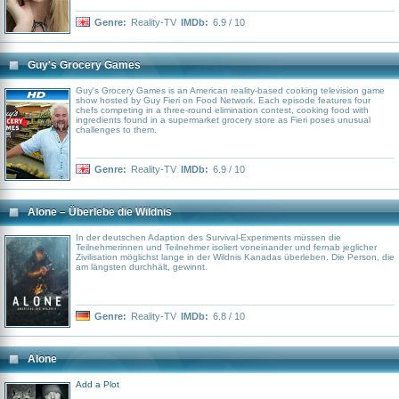
Genre:
Reality-TV
IMDb:
6.9 / 10
Guy's Grocery Games
Guy's Grocery Games is an American reality-based cooking television game
show hosted by Guy Fieri on Food Network. Each episode features four
chefs competing in a three-round elimination contest, cooking food with
ingredients found in a supermarket grocery store as Fieri poses unusual
challenges to them.
Genre:
Reality-TV
IMDb:
6.9 / 10
Alone – Überlebe die Wildnis
In der deutschen Adaption des Survival-Experiments müssen die
Teilnehmerinnen und Teilnehmer isoliert voneinander und fernab jeglicher
Zivilisation möglichst lange in der Wildnis Kanadas überleben. Die Person, die
am längsten durchhält, gewinnt.
Genre:
Reality-TV
IMDb:
6.8 / 10
Alone
Add a Plot