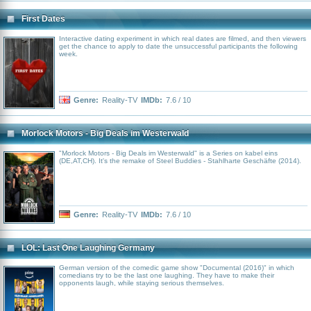
First Dates
Interactive dating experiment in which real dates are filmed, and then viewers
get the chance to apply to date the unsuccessful participants the following
week.
Genre:
Reality-TV
IMDb:
7.6 / 10
Morlock Motors - Big Deals im Westerwald
"Morlock Motors - Big Deals im Westerwald" is a Series on kabel eins
(DE,AT,CH). It's the remake of Steel Buddies - Stahlharte Geschäfte (2014).
Genre:
Reality-TV
IMDb:
7.6 / 10
LOL: Last One Laughing Germany
German version of the comedic game show "Documental (2016)" in which
comedians try to be the last one laughing. They have to make their
opponents laugh, while staying serious themselves.