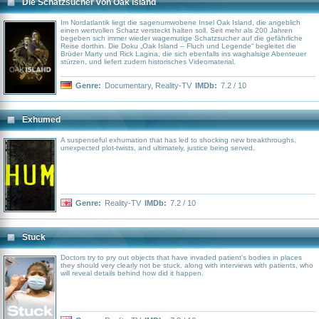
Die Schatzsucher von Oak Island
Im Nordatlantik liegt die sagenumwobene Insel Oak Island, die angeblich
einen wertvollen Schatz versteckt halten soll. Seit mehr als 200 Jahren
begeben sich immer wieder wagemutige Schatzsucher auf die gefährliche
Reise dorthin. Die Doku „Oak Island – Fluch und Legende“ begleitet die
Brüder Marty und Rick Lagina, die sich ebenfalls ins waghalsige Abenteuer
stürzen, und liefert zudem historisches Videomaterial.
Genre:
Documentary
,
Reality-TV
IMDb:
7.2 / 10
Exhumed
A suspenseful exhumation that has led to shocking new breakthroughs,
unexpected plot-twists, and ultimately, justice being served.
Genre:
Reality-TV
IMDb:
7.2 / 10
Stuck
Doctors try to pry out objects that have invaded patient's bodies in places
they should very clearly not be stuck, along with interviews with patients, who
will reveal details behind how did it happen.