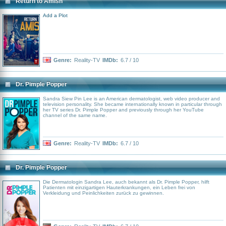
Return to Amish
Add a Plot
Genre:
Reality-TV
IMDb:
6.7 / 10
Dr. Pimple Popper
Sandra Siew Pin Lee is an American dermatologist, web video producer and
television personality. She became internationally known in particular through
her TV series Dr. Pimple Popper and previously through her YouTube
channel of the same name.
Genre:
Reality-TV
IMDb:
6.7 / 10
Dr. Pimple Popper
Die Dermatologin Sandra Lee, auch bekannt als Dr. Pimple Popper, hilft
Patienten mit einzigartigen Hauterkrankungen, ein Leben frei von
Verkleidung und Peinlichkeiten zurück zu gewinnen.