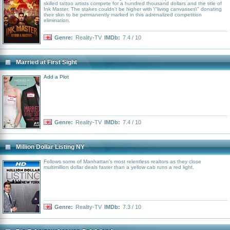
skilled tattoo artists compete for a hundred thousand dollars and the title of
Ink Master. The stakes couldn't be higher with \"living canvasses\" donating
their skin to be permanently marked in this adrenalized competition
elimination.
Genre:
Reality-TV
IMDb:
7.4 / 10
Married at First Sight
Add a Plot
Genre:
Reality-TV
IMDb:
7.4 / 10
Million Dollar Listing NY
Follows some of Manhattan's most relentless realtors as they close
multimillion dollar deals faster than a yellow cab runs a red light.
Genre:
Reality-TV
IMDb:
7.3 / 10