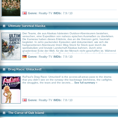
Genre:
Reality-TV
IMDb:
7.9 / 10
Ultimate Survival Alaska
Drei Teams, die aus Alaskas härtesten Outdoor-Abenteurern bestehen,
versuchen, eine Expedition von nahezu epischen Ausmaßen zu überleben.
Die Kameras haben dieses Erlebnis, das an die Grenzen geht, hautnah
begleitet. In zehn packenden Episoden wird dokumentiert, wie sich die
hartgesottenen Abenteurer ihren Weg Stück für Stück quer durch die
spektakuläre und brutale Landschaft Alaskas bahnen, durch eine
gnadenlose Ecke der Welt, für die der Mensch nicht geschaffen ist. Während
die Survival-Spezialisten ihrer Route durch eine der lebensfeindlichsten
Gebiete der Erde folgen, müssen sie sich alleine auf ihre
Genre:
Reality-TV
IMDb:
7.9 / 10
Überlebensfähigkeiten verlassen, die über Generationen hinweg
weitergegeben wurden und in Extremsituationen zum Vorschein kommen.
Drag Race: Untucked!
RuPaul's Drag Race: Untucked! is the access-all-areas pass to the drama
that you didn't see on the runway--the backstage bitchiness, the catfights,
the struggles, the tears and the secrets....
See full summary
»
Genre:
Reality-TV
IMDb:
7.8 / 10
The Curse of Oak Island