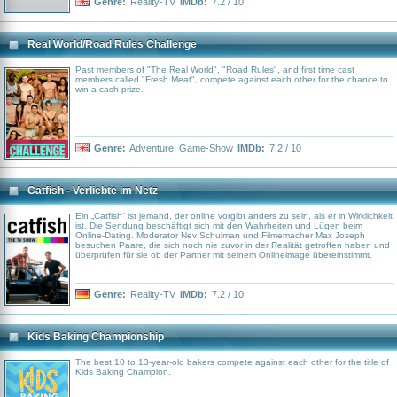
Genre:
Reality-TV
IMDb:
7.2 / 10
Real World/Road Rules Challenge
Past members of "The Real World", "Road Rules", and first time cast
members called "Fresh Meat", compete against each other for the chance to
win a cash prize.
Genre:
Adventure
,
Game-Show
IMDb:
7.2 / 10
Catfish - Verliebte im Netz
Ein „Catfish“ ist jemand, der online vorgibt anders zu sein, als er in Wirklichkeit
ist. Die Sendung beschäftigt sich mit den Wahrheiten und Lügen beim
Online-Dating. Moderator Nev Schulman und Filmemacher Max Joseph
besuchen Paare, die sich noch nie zuvor in der Realität getroffen haben und
überprüfen für sie ob der Partner mit seinem Onlineimage übereinstimmt.
Genre:
Reality-TV
IMDb:
7.2 / 10
Kids Baking Championship
The best 10 to 13-year-old bakers compete against each other for the title of
Kids Baking Champion.