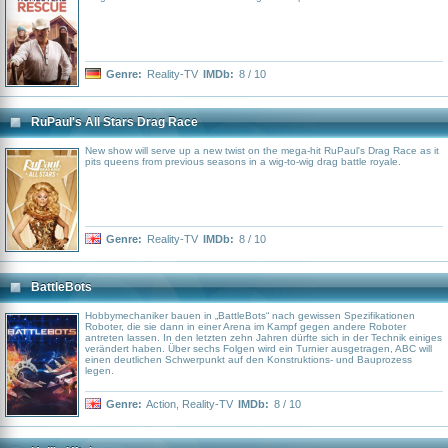
Genre:
Reality-TV
IMDb:
8 / 10
RuPaul's All Stars Drag Race
New show will serve up a new twist on the mega-hit RuPaul's Drag Race as it
pits queens from previous seasons in a wig-to-wig drag battle royale.
Genre:
Reality-TV
IMDb:
8 / 10
BattleBots
Hobbymechaniker bauen in „BattleBots“ nach gewissen Spezifikationen
Roboter, die sie dann in einer Arena im Kampf gegen andere Roboter
antreten lassen. In den letzten zehn Jahren dürfte sich in der Technik einiges
verändert haben. Über sechs Folgen wird ein Turnier ausgetragen, ABC will
einen deutlichen Schwerpunkt auf den Konstruktions- und Bauprozess
legen.
Genre:
Action
,
Reality-TV
IMDb:
8 / 10