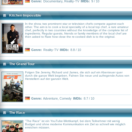
Genre:
Documentary
,
Reality-TV
IMDb:
9 / 10
Kitchen Impossible
In the show, two prominent star or television chefs compete against each
other. The aim is to cook a local speciality of a local top chef, a rare amateur
chef, perfectly in two countries without the knowledge of the complete list of
ingredients. Regular guests, friends or family members of the local chef are
then asked to Rate how close the re-cooked dish is to the original.
Genre:
Reality-TV
IMDb:
8.8 / 10
The Grand Tour
Folgen Sie Jeremy, Richard und James, die sich auf ein Abenteuer quer
durch die ganze Welt begeben. Fahren Sie neue und aufregende Autos von
Herstellern auf der ganzen Welt.
Genre:
Adventure
,
Comedy
IMDb:
8.7 / 10
The Race
"The Race" ist ein YouTube-Wettkampf, bei dem Teilnehmer mit wenig
Budget und ohne moderne Kommunikation ein Ziel so schnell wie möglich
erreichen müssen.