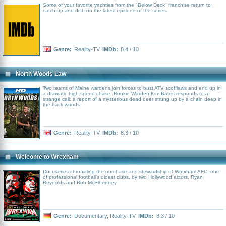
Some of your favorite yachties from the "Below Deck" franchise return to
catch-up and dish on the latest episode of the series.
Genre:
Reality-TV
IMDb:
8.4 / 10
North Woods Law
Two teams of Maine wardens join forces to bust ATV scofflaws and end up in
a dramatic high-speed chase. Rookie Warden Kim Bates responds to a
strange call: a report of a mysterious dead deer strung up by a chain deep in
the back woods.
Genre:
Reality-TV
IMDb:
8.3 / 10
Welcome to Wrexham
Docuseries chronicling the purchase and stewardship of Wrexham AFC, one
of professional football's oldest clubs, by two Hollywood actors, Ryan
Reynolds and Rob McElhenney.
Genre:
Documentary
,
Reality-TV
IMDb:
8.3 / 10