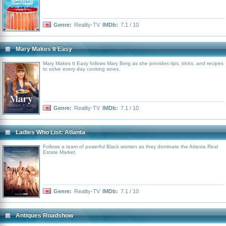
Genre:
Reality-TV
IMDb:
7.1 / 10
Mary Makes It Easy
Mary Makes It Easy follows Mary Berg as she provides tips, tricks, and recipes
to solve every day cooking woes.
Genre:
Reality-TV
IMDb:
7.1 / 10
Ladies Who List: Atlanta
Follows a team of powerful Black women as they dominate the Atlanta Real
Estate Market.
Genre:
Reality-TV
IMDb:
7.1 / 10
Antiques Roadshow