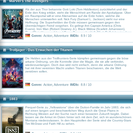
Marvel's The Avengers
Als der aus Thor bekannte Gott Loki (Tom Hiddleston) zurückkehrt und der
Erde den Krieg erklärt, steht die Menschheit am Rande der Apokalypse. Über
ein Raumportal will er eine Alienarmee auf die Erde holen, welche die
Menschen unterwerfen soll. Nick Fury (Samuel L. Jackson) sieht nur eine
Hoffnung: Die Superhelden der Erde müssen gemeinsam gegen den
übermächtigen Feind vorgehen. Es gelingt ihm Captain America (Chris
Evans), Iron Man (Robert Downey Jr.), Black Widow (Scarlett Johansson),
Thor (Chris Hemsworth) und Bruce Banner aka Hulk (Mark Ruffalo) unter dem
Dach seiner Organisation S.H.I.E.L.D. zu versammeln, doch die Gruppe ist
Genre:
Action
,
Adventure
IMDb:
8.9 / 10
noch lange kein Team. Während Captain America mit der neuen Zeit zu
kämpfen hat, bekommt Tony Stark sein Ego ebenso wenig in Griff, wie Bruce
Banner seine Wut. Selbst Nick Fury scheint den Avengers etwas zu
verschweigen. Diese Zweifel sind…
Trolljäger - Das Erwachen der Titanen
Die Helden aus der Trollhunters-Serie kämpfen gemeinsam gegen die böse
arkane Ordnung, um die Kontrolle über die Magie, die sie alle verbindet,
wiederzuerlangen. Doch das wird nicht einfach, denn die arkane Ordnung
hat mit ihrer vereinten Macht uralten Titanen beschworen, die die Welt
zerstören sollen.
Genre:
Action
,
Adventure
IMDb:
8.8 / 10
1883
Prequel-Serie zu „Yellowstone“ über die Dutton-Familie im Jahr 1883, die sich
auf einen langen und beschwerlichen Weg durch die Great Plains in
Richtung Westen auf der Suche nach einer besseren Zukunft begibt. Dabei
lassen sie die Armut im Osten hinter sich mit dem Ziel, sich im wunderschönen
Montana niederzulassen. In den Hauptrollen der Serie sind die Country-Stars
Tim McGraw und Faith Hill zu sehen.