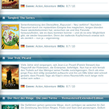
Genre:
Action
,
Adventure
IMDb:
8.7 / 10
Tangled: The Series
Serienfortsetzung des Disneyfilms „Rapunzel – Neu verföhnt“: Nachdem
Rapunzel durch ein mysteriöses Ereignis ihre magischen, langen blonden
Haare wiederbekommen hat, versuchen sie und ihre Freunde
herauszufinden, wie es dazu kommen konnte – und ob es eine Möglichkeit
gibt, sie wieder loszuwerden. Denn der wallende Kopfschmuck erweist sich
als ziemlich – nun ja – eigensinnig.
Genre:
Action
,
Adventure
IMDb:
8.7 / 10
Star Trek: Picard
Viele Jahre sind vergangen, seit Jean-Luc Picard (Patrick Stewart) das
Flagschiff der Föderation, die Enterprise, befehligte. Nun hat er sich fernab
des Trubels auf das Weingut seiner Familie zurückgezogen. Doch als eine
junge Frau dort völlig verzweifelt auftaucht und ihn um Hilfe bittet wird schnell
gewahr, dass Picards Tage als Käpt’n eines Raumschiffs noch lange nicht
vorbei sein sollen …
Genre:
Action
,
Adventure
IMDb:
8.7 / 10
Der Herr der Ringe - Die zwei Türme --- Remastered Extended Edition
Die Gefährten gehen getrennte Wege, doch verfolgen sie weiterhin ihr Ziel:
die Zerstörung des Einen Ringes. Frodo und Sam sind gezwungen, Gollum