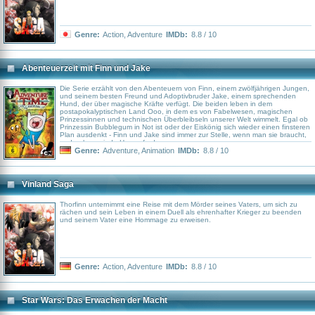
Genre:
Action
,
Adventure
IMDb:
8.8 / 10
Abenteuerzeit mit Finn und Jake
Die Serie erzählt von den Abenteuern von Finn, einem zwölfjährigen Jungen,
und seinem besten Freund und Adoptivbruder Jake, einem sprechenden
Hund, der über magische Kräfte verfügt. Die beiden leben in dem
postapokalyptischen Land Ooo, in dem es von Fabelwesen, magischen
Prinzessinnen und technischen Überbleibseln unserer Welt wimmelt. Egal ob
Prinzessin Bubblegum in Not ist oder der Eiskönig sich wieder einen finsteren
Plan ausdenkt - Finn und Jake sind immer zur Stelle, wenn man sie braucht,
und nehmen jede Herausforderung an.
Genre:
Adventure
,
Animation
IMDb:
8.8 / 10
Vinland Saga
Thorfinn unternimmt eine Reise mit dem Mörder seines Vaters, um sich zu
rächen und sein Leben in einem Duell als ehrenhafter Krieger zu beenden
und seinem Vater eine Hommage zu erweisen.
Genre:
Action
,
Adventure
IMDb:
8.8 / 10
Star Wars: Das Erwachen der Macht