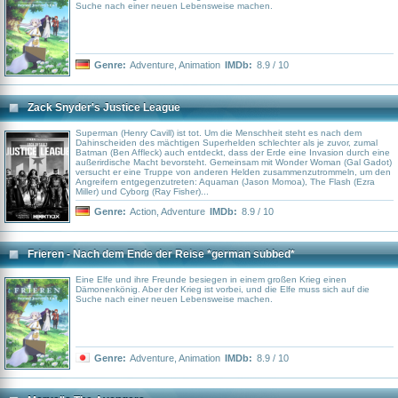
System befindet. Der “Rasende Falke” wird von einem Traktorstrahl an Bord
Suche nach einer neuen Lebensweise machen.
des Todessterns gezogen. Dort befreien Luke Skywalker und Han Solo, die
sich als imperiale Soldaten maskieren, zusammen mit Chewbacca die
Prinzessin, während Obi-Wan Kenobi den Traktorstrahl deaktiviert und im
Zweikampf von Darth Vader getötet wird. Die beiden Droiden, Chewbacca,
Han Solo, Prinzessin Leia und Luke Skywalker fliehen zur Rebellenbasis,
verraten deren Position aber aufgrund eines am „Rasenden Falken“
Genre:
Adventure
,
Animation
IMDb:
8.9 / 10
angebrachten Peilsenders an das Imperium. Die Baupläne haben den
Rebellen eine Schwachstelle in der Verteidigung des Todessterns verraten;
im Verzweiflungsangriff gegen den sich nähernden Todesstern gelingt Luke
Skywalker dessen Vernichtung. Darth Vader kann allerdings entkommen.
Zack Snyder's Justice League
Wissenswertes: Die Deutschlandpremiere fand am 2. Februar 1978 statt.
Superman (Henry Cavill) ist tot. Um die Menschheit steht es nach dem
Dahinscheiden des mächtigen Superhelden schlechter als je zuvor, zumal
Batman (Ben Affleck) auch entdeckt, dass der Erde eine Invasion durch eine
außerirdische Macht bevorsteht. Gemeinsam mit Wonder Woman (Gal Gadot)
versucht er eine Truppe von anderen Helden zusammenzutrommeln, um den
Angreifern entgegenzutreten: Aquaman (Jason Momoa), The Flash (Ezra
Miller) und Cyborg (Ray Fisher)...
Genre:
Action
,
Adventure
IMDb:
8.9 / 10
Frieren - Nach dem Ende der Reise *german subbed*
Eine Elfe und ihre Freunde besiegen in einem großen Krieg einen
Dämonenkönig. Aber der Krieg ist vorbei, und die Elfe muss sich auf die
Suche nach einer neuen Lebensweise machen.
Genre:
Adventure
,
Animation
IMDb:
8.9 / 10