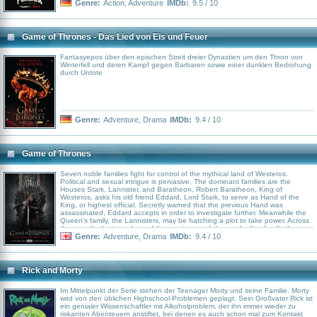
Einsatzes im Zweiten Weltkrieg beruhte. Autor Ambrose hatte sie aus Briefen,
Genre:
Action
,
Adventure
IMDb:
9.5 / 10
Tagebucheinträgen und Gesprächen mit den Beteiligten rekonstruiert. Alle
Personen waren historisch; ihre Darsteller wurden nach dem Kriterium
ausgewählt, ihnen möglichst ähnlich zu sehen. Jede Folge enthielt
Kommentare von Mitgliedern der damaligen Easy Company.
Game of Thrones - Das Lied von Eis und Feuer
Fantasyepos über den epischen Streit dreier Dynastien um den Thron von
Winterfell und deren Kampf gegen Barbaren sowie einer dunklen Bedrohung
durch Untote
Genre:
Adventure
,
Drama
IMDb:
9.4 / 10
Game of Thrones
Seven noble families fight for control of the mythical land of Westeros.
Political and sexual intrigue is pervasive. The dominant families are the
Houses Stark, Lannister, and Baratheon. Robert Baratheon, King of
Westeros, asks his old friend Eddard, Lord Stark, to serve as Hand of the
King, or highest official. Secretly warned that the previous Hand was
assassinated, Eddard accepts in order to investigate further. Meanwhile the
Queen's family, the Lannisters, may be hatching a plot to take power. Across
the sea, the last members of the previous and deposed ruling family, the
Targaryens, are also scheming to regain the throne. The friction between
Genre:
Adventure
,
Drama
IMDb:
9.4 / 10
these clans, and with the remaining great Houses Greyjoy, Tully, Arryn, and
Tyrell, leads to full-scale war. All while a very ancient evil awakens in the
farthest North. Amidst the war and political confusion, a neglected military
order of misfits, the Night's Watch, is all that stands between the realms of
Rick and Morty
men and icy horrors beyond.
Im Mittelpunkt der Serie stehen der Teenager Morty und seine Familie. Morty
wird von den üblichen Highschool-Problemen geplagt. Sein Großvater Rick ist
ein genialer Wissenschaftler mit Alkoholproblem, der ihn immer wieder zu
riskanten Abenteuern anstiftet, bei denen es auch schon mal zum Kontakt