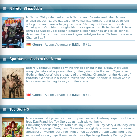
eigenen Fähigkeiten und zeigt uns, wie man in die Zivilisation zurückfindet.
Naruto: Shippûden
In Naruto Shippuden sehen sich Naruto und Sasuke nach drei Jahren
endlich wieder. Naruto hat extreme Fortschritte gemacht und ist zu einem
sehr guten und coolen Ninja geworden. Allerdings ist Sasuke unter dem
Training von Orochimaru unglaublich stark geworden. Er besitzt ein Schwert,
kann das Chidori über seinen ganzen Körper spannen und ist so schnell,
dass man ihn nicht mehr mit den Augen verfolgen kann. Ob Naruto da eine
Chance hat.?
Genre:
Action
,
Adventure
IMDb:
9 / 10
Spartacus: Gods of the Arena
Before Spartacus struck down his first opponent in the arena, there were
many gladiators who passed though the gates onto the sand.'Spartacus:
Gods of the Arena' tells the story of the original Champion of the House of
Batiatus: Gannicus in a more ruthless time before Spartacus' arrival where
honor was just finding its way into the arena.
Genre:
Action
,
Adventure
IMDb:
9 / 10
Toy Story 3
Irgendwann geht jedes noch so gut produziertes Spielzeug kaputt, nicht aber
hier: Das Franchise Toy Story zeigt nach wie vor keine
Ermüdungserscheinungen: Nun also Toy Story 3. In Toy Story 3 ist Andy, dem
die Spielzeuge gehören, dem Kindesalter endgültig entwachsen und seine
Spielsachen werden bei einem Kinderhort abgegeben. Zunächst froh, dass
wieder mit ihnen gespielt wird, merken der Spielzeug-Cowboy Woody (Tom