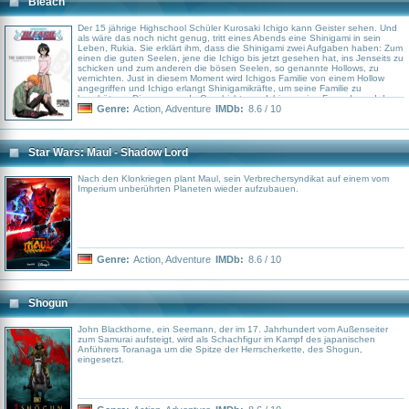
Bleach
Der 15 jährige Highschool Schüler Kurosaki Ichigo kann Geister sehen. Und
als wäre das noch nicht genug, tritt eines Abends eine Shinigami in sein
Leben, Rukia. Sie erklärt ihm, dass die Shinigami zwei Aufgaben haben: Zum
einen die guten Seelen, jene die Ichigo bis jetzt gesehen hat, ins Jenseits zu
schicken und zum anderen die bösen Seelen, so genannte Hollows, zu
vernichten. Just in diesem Moment wird Ichigos Familie von einem Hollow
angegriffen und Ichigo erlangt Shinigamikräfte, um seine Familie zu
beschützen. Die spannende Geschichte um Ichigo, seine Freunde und der
gemeinsame Kampf gegen die üblen Hollows ist unterhaltsam, spannend
Genre:
Action
,
Adventure
IMDb:
8.6 / 10
und nimmt überraschende Wendungen. Eigentlich waren nur etwa 50
Episoden geplant aber der riesige Erfolg hat die Story weiter gehen lassen...
mal sehen wie lange noch.
Star Wars: Maul - Shadow Lord
Nach den Klonkriegen plant Maul, sein Verbrechersyndikat auf einem vom
Imperium unberührten Planeten wieder aufzubauen.
Genre:
Action
,
Adventure
IMDb:
8.6 / 10
Shogun
John Blackthorne, ein Seemann, der im 17. Jahrhundert vom Außenseiter
zum Samurai aufsteigt, wird als Schachfigur im Kampf des japanischen
Anführers Toranaga um die Spitze der Herrscherkette, des Shogun,
eingesetzt.