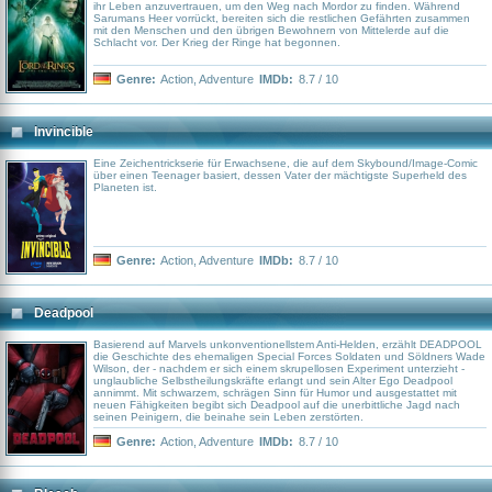
ihr Leben anzuvertrauen, um den Weg nach Mordor zu finden. Während
Sarumans Heer vorrückt, bereiten sich die restlichen Gefährten zusammen
mit den Menschen und den übrigen Bewohnern von Mittelerde auf die
Schlacht vor. Der Krieg der Ringe hat begonnen.
Genre:
Action
,
Adventure
IMDb:
8.7 / 10
Invincible
Eine Zeichentrickserie für Erwachsene, die auf dem Skybound/Image-Comic
über einen Teenager basiert, dessen Vater der mächtigste Superheld des
Planeten ist.
Genre:
Action
,
Adventure
IMDb:
8.7 / 10
Deadpool
Basierend auf Marvels unkonventionellstem Anti-Helden, erzählt DEADPOOL
die Geschichte des ehemaligen Special Forces Soldaten und Söldners Wade
Wilson, der - nachdem er sich einem skrupellosen Experiment unterzieht -
unglaubliche Selbstheilungskräfte erlangt und sein Alter Ego Deadpool
annimmt. Mit schwarzem, schrägen Sinn für Humor und ausgestattet mit
neuen Fähigkeiten begibt sich Deadpool auf die unerbittliche Jagd nach
seinen Peinigern, die beinahe sein Leben zerstörten.
Genre:
Action
,
Adventure
IMDb:
8.7 / 10