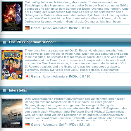
Gut dreißig Jahre nach Zerstörung des zweiten Todessterns und der
Zerschlagung des Imperiums hat die dunkle Seite der Macht zu neuer Größe
gefunden und sich unter dem Banner der Ersten Ordnung neu formiert. Unter
der Führung des skrupellosen Supreme Leader Snoke terrorisieren seine
Schergen die Galaxis, allen voran der finstere Kylo Ren. Nur Luke Skywalker
scheint das Gleichgewicht der Macht wiederherstellen zu können, doch der
Jedimeister ist verschwunden. General Leia Organa schickt ihren besten
Piloten Poe Dameron auf die Suche nach ihm, doch auf seiner Mission gerät
er in Gefangenschaft. Der fahnenflüchtige Sturmtruppler FN-2187 alias Finn
Genre:
Action
,
Adventure
IMDb:
8.8 / 10
kann Poe befreien, und bei der gemeinsamen Flucht landen sie auf dem
Planeten Jakku, wo sie auf die Schrottsammlerin Rey treffen. Und auch der
kleine Roboter BB-8 spielt auf der Suche nach Luke eine entscheidende
Rolle.
One Piece *german subbed*
There once lived a pirate named Gol D. Roger. He obtained wealth, fame,
and power to earn the title of Pirate King. When he was captured and about
to be executed, he revealed that his treasure called One Piece was hidden
somewhere at the Grand Line. This made all people set out to search and
uncover the One Piece treasure, but no one ever found the location of Gol
D. Roger's treasure, and the Grand Line was too dangerous a place to
overcome. Twenty-two years after Gol D. Roger's death, a boy named
Monkey D. Luffy decided to become a pirate and search for Gol D. Roger's
treasure to become the next Pirate King.
Genre:
Action
,
Adventure
IMDb:
8.8 / 10
Interstellar
Was Wissenschaftler, Politiker und Aktivisten seit Jahrzehnten prophezeien,
ist eingetreten: Die Menschheit steht kurz davor, an einer globalen
Nahrungsknappheit zugrunde zu gehen. Die einzige Hoffnung der
Weltbevölkerung besteht in einem geheimen Projekt der US-Regierung, das
von dem findigen Wissenschaftler Professor Brand (Michael Caine) geleitet
wird. Der Plan sieht vor, eine Expedition in ein anderes Sternensystem zu
starten, wo bewohnbare Planeten, Rohstoffe und vor allem Leben vermutet
werden. Der Ingenieur und ehemalige NASA-Pilot Cooper (Matthew
McConaughey) und Brands Tochter Amelia (Anne Hathaway) führen die
Genre:
Adventure
,
Sci-Fi
IMDb:
8.8 / 10
Besatzung an, die sich auf eine Reise ins Ungewisse begibt: Wurmlöcher
sind so gut wie unerforscht und niemand kann mit Sicherheit sagen, was die