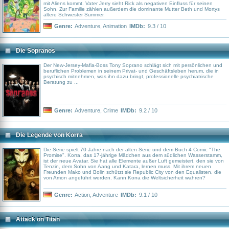
mit Aliens kommt. Vater Jerry sieht Rick als negativen Einfluss für seinen
Sohn. Zur Familie zählen außerdem die dominante Mutter Beth und Mortys
ältere Schwester Summer.
Genre:
Adventure
,
Animation
IMDb:
9.3 / 10
Die Sopranos
Der New-Jersey-Mafia-Boss Tony Soprano schlägt sich mit persönlichen und
beruflichen Problemen in seinem Privat- und Geschäftsleben herum, die in
psychisch mitnehmen, was ihn dazu bringt, professionelle psychiatrische
Beratung zu ...
Genre:
Adventure
,
Crime
IMDb:
9.2 / 10
Die Legende von Korra
Die Serie spielt 70 Jahre nach der alten Serie und dem Buch 4 Comic "The
Promise". Korra, das 17-jährige Mädchen aus dem südlichen Wasserstamm,
ist der neue Avatar. Sie hat alle Elemente außer Luft gemeistert, den sie von
Tenzin, dem Sohn von Aang und Katara, lernen muss. Mit ihrem neuen
Freunden Mako und Bolin schützt sie Republic City von den Equalisten, die
von Amon angeführt werden. Kann Korra die Weltsicherheit wahren?
Genre:
Action
,
Adventure
IMDb:
9.1 / 10
Attack on Titan