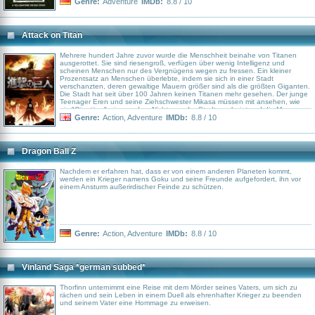
Genre:
Adventure
IMDb:
8.8 / 10
Attack on Titan
Mehrere hundert Jahre zuvor wurde die Menschheit beinahe von Titanen
ausgerottet. Sie sind riesengroß, verfügen über wenig Intelligenz und
scheinen Menschen nur des Vergnügens wegen zu fressen. Ein kleiner
Prozentsatz an Menschen überlebte, indem sie sich in einer Stadt
verschanzten, deren gewaltige Mauern größer sind als die größten Giganten.
Die Stadt hat seit über 100 Jahren keinen Titanen mehr gesehen. Der junge
Teenager Eren und seine Ziehschwester Mikasa müssen mit ansehen, wie
ein "Gigatitan" wie aus dem Nichts vor der Stadt erscheint und die Mauern
zerstört. Während kleinere Titanen durch die Löcher in die Stadt einfallen,
Genre:
Action
,
Adventure
IMDb:
8.8 / 10
müssen die Kinder den Horror miterleben, wie ihre Mutter bei lebendigem
Leibe aufgefressen wird. Eren schwört, dass er jeden einzelnen Titanen auf
der Welt abschlachten und Rache für die ganze Menschheit nehmen wird.
Dragon Ball Z
Nachdem er erfahren hat, dass er von einem anderen Planeten kommt,
werden ein Krieger namens Goku und seine Freunde aufgefordert, ihn vor
einem Ansturm außerirdischer Feinde zu schützen.
Genre:
Action
,
Adventure
IMDb:
8.8 / 10
Vinland Saga *german subbed*
Thorfinn unternimmt eine Reise mit dem Mörder seines Vaters, um sich zu
rächen und sein Leben in einem Duell als ehrenhafter Krieger zu beenden
und seinem Vater eine Hommage zu erweisen.