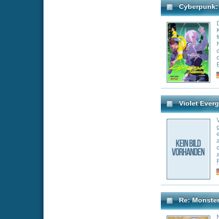
niederer Goblin 
Erinnerungen an 
Körper und einem
in dieser neuen W
verschlingen mus
dieser actiongel
Stärke, Intellige
Genre:
An
Made in Abyss: Die Reis
In Made in Abyss
den Geheimnissen
dem wundersame 
Gefahren lauern 
Genre:
An
Star gegen die Mächte d
Die fröhliche Tee
einer anderen D
Auseinandersetzu
Eltern auf die Er
Familie Diaz zu l
erhofft ist das ne
selbstverständlich 
Genre:
Ad