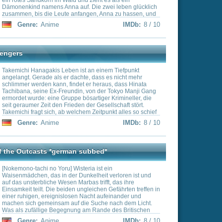
 schließlich dem
IMDb:
7.9 / 10
 Dort soll er seine
der Rückeroberung der
 ist nicht der einzige,
vorsteht: Auch seine
tion
 ob sie ihr Leben dafür
gen Kellnerin, deren
erstört wurde. Er will
n – die Schwierigkeiten
IMDb:
7.9 / 10
st eine aufregende neue
m die Abenteuer von Liko
ielen Freunde und Gegner,
rwegs interessante Gruppen
die Entdecker und weitere
ählige Pokémon.
IMDb:
7.8 / 10
erung
 und Reg sind endlich im
ten Tiefenschicht
nung mit der Weißpfeife