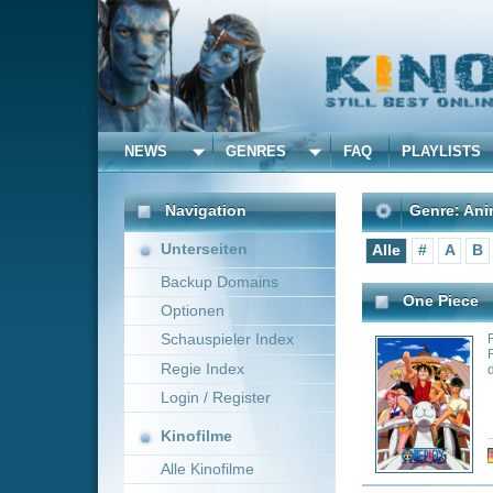
NEWS
GENRES
FAQ
PLAYLISTS
ALLE
Navigation
Genre: Anime
Unterseiten
Alle
#
A
B
C
D
E
Backup Domains
One Piece
Optionen
Schauspieler Index
Folgt den Abente
Freunden, um den 
Regie Index
den der legendäre
Login / Register
Kinofilme
Genre:
Ac
Alle Kinofilme
Filme
Blue Eye Samurai
Alle Filme
Eine junge Kriege
Beliebte
Japan der Edo-Ze
schreckt dabei au