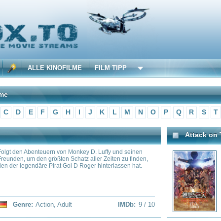
 KINOFILME
FILM TIPP
F
G
H
I
J
K
L
M
N
O
P
Q
R
S
T
U
V
W
X
Y
Z
Attack on Titan: The Last Attack
uern von Monkey D. Luffy und seinen
Die Welt steht auf dem Spiel, al
größten Schatz aller Zeiten zu finden,
der Titanen entfesselt. Er ist fes
 Pirat Gol D Roger hinterlassen hat.
vernichten, die Eldia bedrohen.
tion
,
Adult
IMDb:
9 / 10
Genre:
Action
,
Adventur
Vinland Saga
rin will sich an jenen rächen, die sie im
Thorfinn unternimmt eine Reise
it zur Ausgestoßenen machten, und
Vaters, um sich zu rächen und s
ch vor Blutvergießen nicht zurück.
als ehrenhafter Krieger zu bee