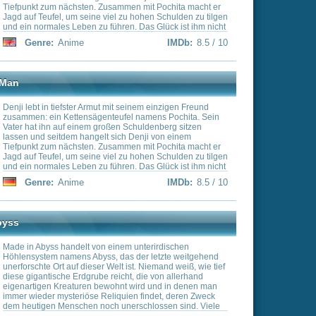
hita und wird als
 ein Mann mit dem Herzen
m unterirdischen
s der letzte weitgehend
ist. Niemand weiß, wie tief
t, die von allerhand
t wird und in denen man
ien findet, deren Zweck
erschlossen sind. Viele
teurern hat es schon in
IMDb:
8.4 / 10
n, doch kehrten viele von
iner Stadt am Rande des
ädchen Riko, die davon
 einmal eine große
d den Geheimnissen der
ines Tages trifft sie auf
inen geheimnisvollen
, in der die Menschheit
lich als Roboter
ickelt hat. Doch zu seinem
80% der Menschen solch
t zu den restlichen 20%,
. Fest entschlossen,
nicht einfach so
s über Kopf an der Hero
gesehenen Heldenschulen
IMDb:
8.4 / 10
iert jüngere Menschen zu
ie sich auf der Welt
schlagen. Glücklicherweise
elden der Geschichte ins
hn von nun an trainieren,
ule angenommen wird...
ie ist eine Privatschule,
Eltern gehen. Miyuki
r die Schule einfachen
ausragender Schüler und
s für seine Leistungen