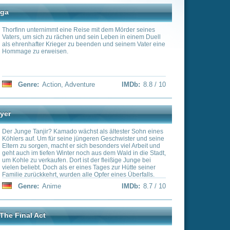
e
IMDb:
8.8 / 10
t als ältester Sohn eines
ren Geschwister und seine
besonders viel Arbeit und
 aus dem Wald in die Stadt,
der fleißige Junge bei
s Tages zur Hütte seiner
 Opfer eines Überfalls.
eufel, von denen die
IMDb:
8.7 / 10
hts Menschen fressen. Nur
 noch, also nimmt er sie
terwegs stellt sich jedoch
Teufel und damit zu einer
 auf Giy? Tomioka, der die
en, doch Tanjir? will seine
Es kommt zum Kampf, in
ku und Shippou befinden
eschützt. Tomioka lässt
 Reise, um Naraku und den
n und schickt sie zu
n sich aufgenommen hat,
ki.
sich ihnen gefährliche
Freundschaft des Öfteren
d, um letztendlich den
stellen.
IMDb:
8.6 / 10