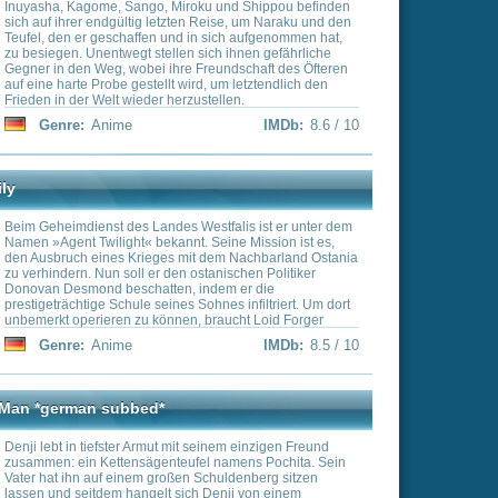
estfalis ist er unter dem
 Seine Mission ist es,
t dem Nachbarland Ostania
stanischen Politiker
indem er die
ohnes infiltriert. Um dort
 braucht Loid Forger
ie, doch ohne sein Wissen
IMDb:
8.5 / 10
erbare Charaktere. Als
eine Büroangestellte, die
 ihre Freunde zu
ie jedoch auch als »Thorn
tragsmörderin, bekannt. Die
elegenheit, ihre Identität
 Adoptivkind Anya hat ein
seinem einzigen Freund
che Experimente wurde ihr
el namens Pochita. Sein
nun die Gedanken anderer
Schuldenberg sitzen
e drei grundverschiedenen
h Denji von einem
en mit Pochita macht er
zu hohen Schulden zu tilgen
n. Das Glück ist ihm nicht
ges verraten und
IMDb:
8.5 / 10
 Bewusstsein schwindet,
hita und wird als
 ein Mann mit dem Herzen
seinem einzigen Freund
el namens Pochita. Sein
Schuldenberg sitzen
h Denji von einem
en mit Pochita macht er
zu hohen Schulden zu tilgen
n. Das Glück ist ihm nicht
ges verraten und
IMDb:
8.5 / 10
 Bewusstsein schwindet,