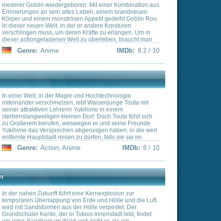
an einem Tiefpunkt
, dass es nicht mehr
r heraus, dass Hinata
von der Tokyo Manji Gang
artiger Krimineller, die
er Gesellschaft stört.
 Zeitpunkt alles so schief
er sich in einer Zeitreise
IMDb:
8 / 10
ergangenheit führt – in die
ammen war. Als er erkennt,
retten, entscheidet sich
Gang zu infiltrieren und
ubbed*
e Zukunft umzuschreiben
n Schicksal zu bewahren.
a ist ein
elheit verloren ist und
s trifft, das ihre
leichen Gefährten treffen in
cht aufeinander und
 Suche nach dem Licht.
m Rande des Britischen
underts beginnt, wird bald
IMDb:
8 / 10
 der sie ihren Platz in der
reiheit
eich zurückerobert werden,
lusten. Eren (Stimme im
or einem Tribunal
kunft bestimmen soll:
ei, die ihm allerdings nicht
ießt sich dem
th (Daisuke Ono) an. Unter