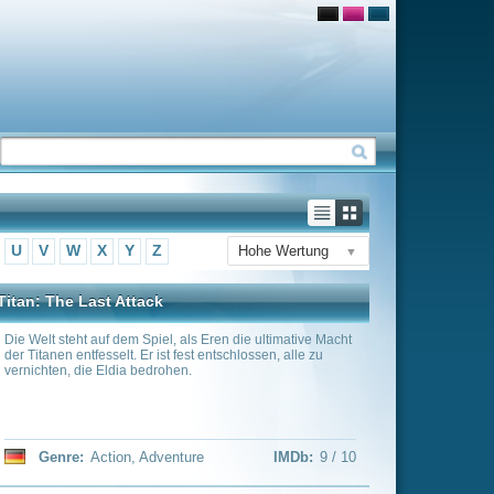
Hohe Wertung
▼
s Eren die ultimative Macht
t entschlossen, alle zu
e
IMDb:
9 / 10
 mit dem Mörder seines
ein Leben in einem Duell
nden und seinem Vater eine