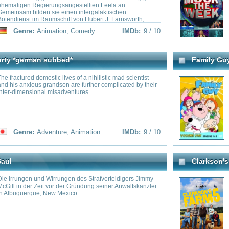
Clarkson's Farm
 Wirrungen des Strafverteidigers Jimmy
Follow Jeremy Clarkson as he att
t vor der Gründung seiner Anwaltskanzlei
countryside.
New Mexico.
medy
,
Crime
IMDb:
9 / 10
Genre:
Comedy
,
Docum
Archer
, Turk (Donald Faison) und Elliot (Sarah
At ISIS, an international spy age
 neuen Ärzte-Azubis am Sacred Heart
merely opportunities for its high
der Führung des zynischen Dr. Cox (John
confuse, undermine, betray and 
lpern sie durch allerhand amüsant-
At the center of it all is suave m
n und müssen lernen, dass praktische
whose less-than-masculine cod
 ihrem theoretischen Wissen zu tun hat.
Archer works with his domineer
 unter anderem auf skurrile Charaktere
also is his boss. He also has to d
hen Oberarzt Dr. Kelso, den hochgradig
Agent Lana Kane and her new bo
medy
,
Drama
IMDb:
9 / 10
Genre:
Action
,
Animatio
en Krankenhaus-Anwalt Ted und den
Cyril Figgis, as well as Malory's 
meister, der es sich vom ersten Tag an
t J.D. das Leben so schwer wie möglich
Family Guy
animated series featuring four foul-
Der Griffin-Haushalt auf Rhode 
ers, Stan, Kyle, Kenny and Cartman. The
Familienmitglieder: Angeführt wi
e Colorado town of South Park where
und Lois Griffin. Peter strengt si
p happening, whether its being abducted
Familie zu tun. Auf dem Weg dahi
ing Kyle's little brother Ike. The show is
einem Mißgeschick ins nächste. 