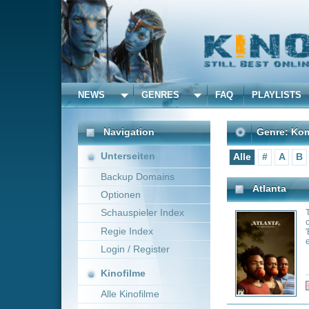
NEWS
GENRES
FAQ
PLAYLISTS
ALLE
Navigation
Genre: Komödie
Unterseiten
Alle
#
A
B
C
D
E
Backup Domains
Atlanta
Optionen
Schauspieler Index
Two cousins, with
on their way up t
Regie Index
'Earn' Marks," an
estranged cousin
Login / Register
Kinofilme
Genre:
Co
Alle Kinofilme
Filme
Rick and Morty
Alle Filme
Im Mittelpunkt de
Beliebte
seine Familie. Mo
Problemen geplagt