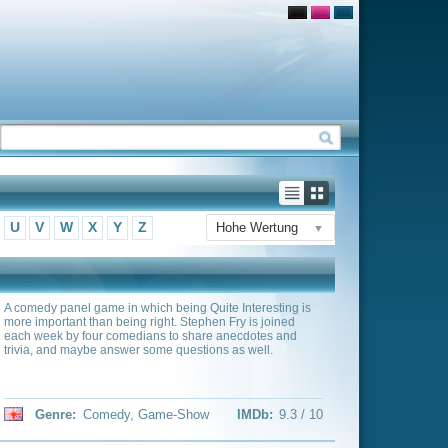
Hohe Wertung
▼
ing Quite Interesting is
 Stephen Fry is joined
o share anecdotes and
uestions as well.
Show
IMDb:
9.3 / 10
arker und Matt Stone
eben in der Kleinstadt
Sicht von vier