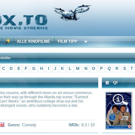
 KINOFILME
FILM TIPP
F
G
H
I
J
K
L
M
N
O
P
Q
R
S
T
U
V
W
X
Y
Z
QI
 different views on art versus commerce,
A comedy panel game in which be
hrough the Atlanta rap scene; "Earnest
more important than being right.
 ambitious college drop-out and his
each week by four comedians t
, who suddenly becomes a star.
trivia, and maybe answer some q
medy
IMDb:
9.3 / 10
Genre:
Comedy
,
Game-
South Park
r Serie stehen der Teenager Morty und
US-Zeichentrickserie von Trey P
rty wird von den üblichen Highschool-
("South Park"; seit 1996). Das L
. Sein Großvater Rick ist ein genialer
South Park in Colorado aus der 