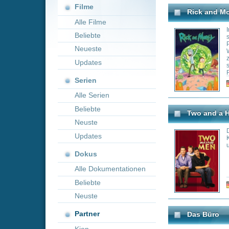
Neueste
Wissenschaftler 
zu riskanten Aben
Updates
schon mal zum Kon
Rick als negative
Serien
zählen außerdem 
Genre:
Ad
ältere Schwester
Alle Serien
Beliebte
Two and a Half Men
Neuste
Das zügellose Le
Updates
Komponisten Char
und sein zehnjähr
Dokus
Alle Dokumentationen
Beliebte
Genre:
Co
Neuste
Partner
Das Büro
Kion
Büroleiter Michae
Mitarbeiter Jim 
ein erfolgreiches
dass Michael se
der Leitung für e
wird es, als der
die Filiale schic
ihnen bald die S
Genre:
Co
das Fax, das ihm
hat, nicht ungele
gewusst, was ihnen
unvorbereitet.
The Simpsons