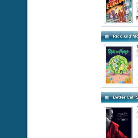
Better Call Saul
Die Irrungen und
McGill in der Zei
in Albuquerque, 
Genre:
Co
Scrubs - Die Anfänger
J.D. (Zach Braff)
Chalke) sind die
Hospital. Unter 
C. McGinley) sto
turbulente Szene
Medizin wenig mit
Dabei treffen sie
wie den dämonisc
Genre:
Co
suizidgefährdet
mysteriösen Haus
zur Aufgabe mach
zu machen..
South Park
South Park is an 
mouthed 3rd grad
show is set in th
weird things kee
by aliens or avoid