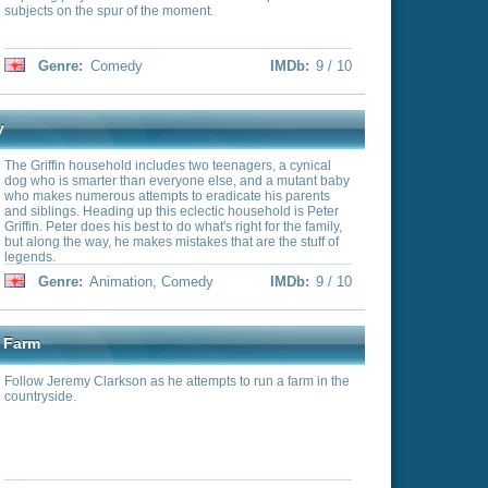
empts to run a farm in the
entary
IMDb:
9 / 10
ncy, global crises are
ly trained employees to
royally screw each other.
aster spy Sterling Archer,
e name is "Duchess."
ing mother Malory, who
eal with his ex-girlfriend,
yfriend, ISIS comptroller
n
IMDb:
9 / 10
lovesick secretary, Cheryl.
Island hat sechs
rd die Familie von Peter
ch an, das beste für seine
n stolpert er allerding von
Lois versucht als