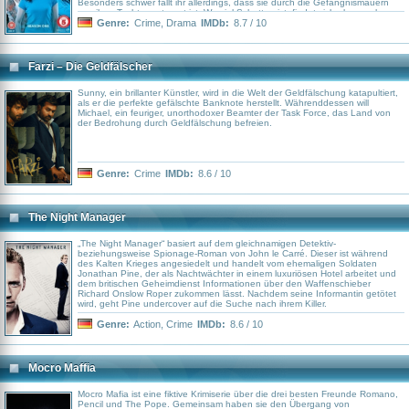
Besonders schwer fällt ihr allerdings, dass sie durch die Gefängnismauern
von ihrer Tochter getrennt ist. Wo viel Schatten ist, findet sich aber auch
mancher Lichtblick: Denn manchmal halten die Frauen hinter Gittern auch
Genre:
Crime
,
Drama
IMDb:
8.7 / 10
zusammen und spenden einander Trost und Hilfe …
Farzi – Die Geldfälscher
Sunny, ein brillanter Künstler, wird in die Welt der Geldfälschung katapultiert,
als er die perfekte gefälschte Banknote herstellt. Währenddessen will
Michael, ein feuriger, unorthodoxer Beamter der Task Force, das Land von
der Bedrohung durch Geldfälschung befreien.
Genre:
Crime
IMDb:
8.6 / 10
The Night Manager
„The Night Manager“ basiert auf dem gleichnamigen Detektiv-
beziehungsweise Spionage-Roman von John le Carré. Dieser ist während
des Kalten Krieges angesiedelt und handelt vom ehemaligen Soldaten
Jonathan Pine, der als Nachtwächter in einem luxuriösen Hotel arbeitet und
dem britischen Geheimdienst Informationen über den Waffenschieber
Richard Onslow Roper zukommen lässt. Nachdem seine Informantin getötet
wird, geht Pine undercover auf die Suche nach ihrem Killer.
Genre:
Action
,
Crime
IMDb:
8.6 / 10
Mocro Maffia
Mocro Mafia ist eine fiktive Krimiserie über die drei besten Freunde Romano,
Pencil und The Pope. Gemeinsam haben sie den Übergang von