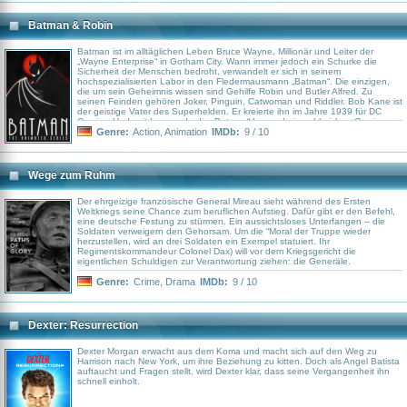
zu tun haben wollte, jetzt der neue Godfather ist. Weiterführende
Informationen Die fünf New Yorker Mafia-FamilienWissenswertes zu Film und
DrehDie Symbolik der Orangen in den Filmen der TrilogieDie Verfilmung der
Batman & Robin
literarischen Vorlage von Mario PuzoInformationen zur Filmreihe Weitere
Informationen im InternetDas Skript auf The Godfather TrilogyStammbaum
der Familie Corleone auf en.wikipedia.orgchronologische Abfolge der
Batman ist im alltäglichen Leben Bruce Wayne, Millionär und Leiter der
wichtigsten Ereignisse in der Familiengeschichte auf Website der University of
„Wayne Enterprise“ in Gotham City. Wann immer jedoch ein Schurke die
MichiganAlles zur Mafia auf de.wikipedia.org Quellen The Godfather bei der
Sicherheit der Menschen bedroht, verwandelt er sich in seinem
Wikipedia (engl.)Der Pate bei der Wikipedia (dts.)Zusammenfassung auf
hochspezialisierten Labor in den Fledermausmann „Batman“. Die einzigen,
Website von Dieter Wunderlich
die um sein Geheimnis wissen sind Gehilfe Robin und Butler Alfred. Zu
seinen Feinden gehören Joker, Pinguin, Catwoman und Riddler. Bob Kane ist
der geistige Vater des Superhelden. Er kreierte ihn im Jahre 1939 für DC
Comics. Und seitdem wurde die „Batman“-Legende in zahlreichen Comics,
Radiosendungen, TV-Serien Kinofilmen und Zeichentrickserien verarbeitet.
Genre:
Action
,
Animation
IMDb:
9 / 10
Regisseur Frank Paur war bereits für die Zeichentrickserien „X-Men –
Evolution“, „Men in Black“ und „Gargoyles“ verantwortlich. Die Geschichten
stammen u. a. aus der Feder von Alan Burnett, der zuvor „Superman“, „Duck
Tales“ und „Freakazoid“ mit seinen Ideen bestückte. Burnett erhielt
Wege zum Ruhm
zusammen mit anderen 1993 einen Emmy im Bereich Animationsprogramme
für seine Arbeit an „Batman & Robin“.
Der ehrgeizige französische General Mireau sieht während des Ersten
Weltkriegs seine Chance zum beruflichen Aufstieg. Dafür gibt er den Befehl,
eine deutsche Festung zu stürmen. Ein aussichtsloses Unterfangen – die
Soldaten verweigern den Gehorsam. Um die “Moral der Truppe wieder
herzustellen, wird an drei Soldaten ein Exempel statuiert. Ihr
Regimentskommandeur Colonel Dax) will vor dem Kriegsgericht die
eigentlichen Schuldigen zur Verantwortung ziehen: die Generäle.
Genre:
Crime
,
Drama
IMDb:
9 / 10
Dexter: Resurrection
Dexter Morgan erwacht aus dem Koma und macht sich auf den Weg zu
Harrison nach New York, um ihre Beziehung zu kitten. Doch als Angel Batista
auftaucht und Fragen stellt, wird Dexter klar, dass seine Vergangenheit ihn
schnell einholt.