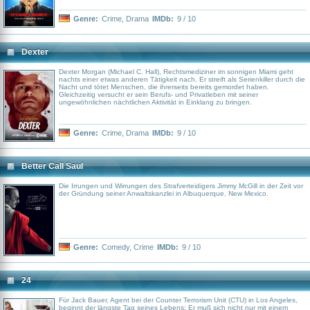
Genre:
Crime
,
Drama
IMDb:
9 / 10
Dexter
Dexter Morgan (Michael C. Hall), Rechtsmediziner im sonnigen Miami geht
nachts einer etwas anderen Tätigkeit nach. Er streift als Serienkiller durch die
Nacht und tötet Menschen, die ihrerseits bereits gemordet haben.
Gleichzeitig versucht er sein Berufs- und Privatleben mit seiner
ungewöhnlichen nächtlichen Aktivität in Einklang zu bringen.
Genre:
Crime
,
Drama
IMDb:
9 / 10
Better Call Saul
Die Irrungen und Wirrungen des Strafverteidigers Jimmy McGill in der Zeit vor
der Gründung seiner Anwaltskanzlei in Albuquerque, New Mexico.
Genre:
Comedy
,
Crime
IMDb:
9 / 10
24
Für Jack Bauer, Agent bei der Counter Terrorism Unit (CTU) in Los Angeles,
beginnt der längste Tag seines Lebens: Er muß sich nicht nur mit einem