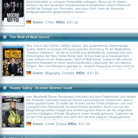
Kleinkriminalität zu schwerer Kriminalität vollzogen. Bevor sie es wissen,
besitzen sie den gesamten Kokainhandel in Amsterdam. Durch Eifersucht
zerfällt die Gruppe von Freunden, was dazu führt, dass sie diametral
(entgegengesetzt, gegensätzlich) werden.
Genre:
Crime
IMDb:
8.6 / 10
The Wolf of Wall Street
New York in den frühen 1990er Jahren. Der aufstrebende Aktienhändler
Jordan Belfort (Leonardo DiCaprio) gründet mit Anfang 20 die Maklerfirma
"Stratton Oakmont", mit der er schnell zum Multimillionär aufsteigt und zum
Shootingstar der New Yorker Börse wird. Schon bald ist er hauptsächlich
unter seinem neuen Spitznamen "Wolf of Wall Street" bekannt. Mit seinem
Reichtum finanziert er einen ausschweifenden Lebensstil, der von Alkohol,
Drogen, Sex und Dekadenz geprägt ist. Jordans Siegeszug scheint nicht zu
stoppen zu sein, doch dies lässt ihn übermütig werden. Von unstillbarer Gier
getrieben und mit dem Gefühl der Unbesiegbarkeit im Rücken lassen er und
Genre:
Biography
,
Comedy
IMDb:
8.6 / 10
seine "Wolfsbande", darunter sein Kumpel Donnie Azoff (Jonah Hill), sich auf
illegale Geschäfte ein. Das zieht schon bald die Aufmerksamkeit der Justiz
auf sich, besonders der FBI-Agent Patrick Denham (Kyle Chandler) schaut
aufmerksam hinter die Fassade von Belforts Firmengeflecht. Als die
Happy Valley - In einer kleinen Stadt
Gesetzeshüter Jordan langsam auf die Schliche kommen, droht sein
gesamtes Kartenhaus einzustürzen.
evin Weatherill (Steve Pemberton) erscheint auf dem Polizeirevier und meldet
der Polizistin Catherine Cawood (Sarah Lancashire) ein Verbrechen, das er
selbst geplant hatte: Er wollte die Tochter seines Chefs entführen und vom
Lösegeld eine Privatschule für seine Kinder bezahlen. Doch nun hat der
Drogenkönig Ashley Cowgill (Joe Armstrong) den Plan in die Tat umgesetzt
und Ann Gallagher (Charlie Murphy) in seine Gewalt gebracht. Catherine ist
für den Fall verantwortlich und sieht sich mit ihrer eigenen Vergangenheit
konfrontiert: Schließlich ist sie überzeugt davon, den Tod ihrer eigenen
Tochter nur rächen zu können, indem sie Ann rettet und die Täter vor Gericht
Genre:
Crime
,
Drama
IMDb:
8.5 / 10
bringt.