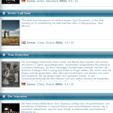
Genre:
Action
,
Adventure
IMDb:
9.5 / 10
Better Call Saul
The trials and tribulations of criminal lawyer, Saul Goodman, in the time
leading up to establishing his strip-mall law office in Albuquerque, New
Mexico.
Genre:
Crime
,
Drama
IMDb:
9.4 / 10
True Detective
Die ehemaligen Detectives Rust Cohle und Martin Hart müssen sich erneut
mit einem 17 Jahre zurückliegenden, vermeintlich aufgeklärten Ritualmord in
Louisiana befassen. Zu ihren damaligen Ermittlungen befragt, müssen die
früheren Kollegen ihre Lösung des Falles in Frage stellen. Sie sehen sich mit
längst verheilt geglaubten alten Wunden konfrontiert und werden von einer
Zeit eingeholt, die sie längst hinter sich gelassen hatten. In der
Auseinandersetzung mit dem Mörder und sich selbst müssen sie feststellen,
dass es dunkle Schatten auf beiden Seiten des Gesetzes gibt.
Genre:
Crime
,
Drama
IMDb:
9.4 / 10
Die Sopranos
Der New-Jersey-Mafia-Boss Tony Soprano schlägt sich mit persönlichen und
beruflichen Problemen in seinem Privat- und Geschäftsleben herum, die in
psychisch mitnehmen, was ihn dazu bringt, professionelle psychiatrische
Beratung zu ...