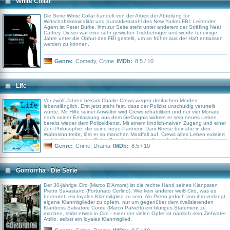
White Collar
Die Serie White Collar handelt von der Arbeit der Abteilung für
Wirtschaftskriminalität und Kunstdiebstahl des New Yorker FBI. Leitender
Agent ist Peter Burke, ihm zur Seite steht unter anderem der Sträfling Neal
Caffrey. Dieser war eine sehr gewiefter Trickbetrüger und wurde für einige
Jahre unter die Obhut des FBI gestellt, um so früher aus der Haft entlassen
werden zu können.
Genre:
Comedy
,
Crime
IMDb:
8.5 / 10
Life
Vor zwölf Jahren bekam Charlie Crews wegen dreifachen Mordes
lebenslänglich. Erst jetzt steht fest, dass der Polizist unschuldig verurteilt
wurde. Mit Hilfe seiner Anwältin wird Crews rehabilitiert und nur vier Monate
nach seiner Entlassung aus dem Gefängnis widmet er sein neues Leben
bereits wieder dem Polizeidienst. Mit einem kindlich-naiven Zugang und einer
Zen-Philosophie, die seine neue Partnerin Dani Reese beinahe in den
Wahnsinn treibt, löst er so manchen Mordfall auf. Crews altes Leben existiert
praktisch nicht mehr: Seine Frau hat sich von ihm scheiden lassen, seine
Freunde und Eltern haben sich von ihm abgewendet. Engster Verbündeter
Genre:
Crime
,
Drama
IMDb:
8.5 / 10
von Crews ist heute sein ehemaliger Zellennachbar Ted Early, den er zu
seinem Finanzberater gemacht hat. Doch auch mit Dani Reese freundet sich
Crews langsam an. Reese hat ebenfalls mit ihrer Vergangenheit zu kämpfen.
Die Tochter eines Polizisten ist erst seit zwei Jahren clean. Ihre Betreuerin
Gomorrha - Die Serie
und Vorgesetzte Karen Davis nützt Reeses guten Draht zu Crews gerne aus.
Sie glaubt nicht daran, dass ihr ehemaliger Kollege aus Liebe zum Job zur
Polizei zurückgekehrt ist, sondern vermutet, dass er auf Rache sinnt.
Der 30-jährige Ciro (Marco D'Amore) ist die rechte Hand seines Klanpaten
Pietro Savastano (Fortunato Cerlino). Wie kein anderer weiß Ciro, was es
bedeutet, ein loyales Klanmitglied zu sein. Als Pietro jedoch von ihm verlangt,
eigene Klanmitglieder zu opfern, nur um gegenüber dem rivalisierenden
Klanboss Salvatore Conte (Marco Palvetti) ein blutiges Statement zu
machen, stirbt etwas in Ciro - einer der vielen Opfer ist nämlich sein Ziehvater
Attilio, selbst ein loyales Klanmitglied.