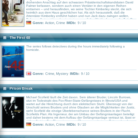
drohenden Anschlag auf den schwarzen Präsidentschaftskandidaten David
Palmer befassen, sondern auch einen Verräter in den eigenen Reihen
enttarnen – und herausfinden, wo seine Tochter Kimberley steckt, die sich
heimlich aus dem Haus geschlichen hat. Als sich herausstellt, daß die
Attentäter Kimberley entführt haben und nun Jack dazu zwingen wollen,
Palmer selbst zu töten, beginnt ein verzweifelter Wettlauf gegen die Zeit. Das
Besondere an der Serie: „24“ spielt in Echtzeit, jede Season umfaßt einen
Genre:
Action
,
Crime
IMDb:
9 / 10
vollen 24-Stunden-Tag – und Jack hat noch viele lange Tage vor sich: Immer
geht es um Bedrohungen durch Terroristen und Anschläge, sei es mit Giftgas
oder gar mit Hilfe einer Atombombe. Immer haben seine Fälle für Jack auch
eine ganz persönliche Komponente. Und nie kann sich der Agent auf all
The First 48
seine Kollegen bei der CTU verlassen, da sich auch die internen Fronten im
Verlauf der Seasons mehrfach verändern können.
The series follows detectives during the hours immediately following a
homicide.
Genre:
Crime
,
Mystery
IMDb:
9 / 10
Prison Break
Michael Scofield läuft die Zeit davon. Sein älterer Bruder, Lincoln Burrows,
sitzt im Todestrakt des Fox-River-State-Gefängnisses in Illinois/USA und
wartet auf die Hinrichtung durch den elektrischen Stuhl. Überzeugt von der
Unschuld seines Bruders und ohne Glauben an die Möglichkeiten der Justiz,
sieht Scofield die einzige Überlebenschance seines Bruders in der Flucht.
Scofields Plan: Als Ingenieur, der am Umbau der Gefängnisanlagen beteiligt
und daher bestens mit dem Aufbau der Gefängnisanlage vertraut ist, lässt er
sich selbst ins Fox-River einsperren. Überzogen mit einem Tattoo, das den
gesamten Plan der Gefängnisanlage abbildet, macht er sich daran, seinen
Genre:
Action
,
Crime
IMDb:
9 / 10
spektakulären Fluchtplan aus dem Inneren des Gefängnisses umzusetzen.
Doch schnell stellt Scofield fest, dass der Gefängnisalltag unberechenbar ist.
Sein Vorhaben gerät in Gefahr - und Burrows Hinrichtung steht unmittelbar
bevor. Seine Anwältin Veronica, die über viele Jahre mit Lincoln zusammen