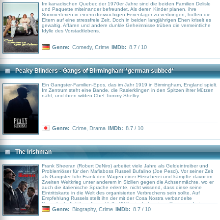
Im kanadischen Quebec der 1970er Jahre sind die beiden Familien Delisle
und Paquette miteinander befreundet. Als deren Kinder planen, ihre
Sommerferien in einem dreiwöchigen Ferienlager zu verbringen, hoffen die
Eltern auf eine stressfreie Zeit. Doch in beiden langjährigen Ehen kriselt es
gewaltig. Affären und andere dunkle Geheimnisse trüben die vermeintliche
Idylle des Vorstadtlebens.
Genre:
Comedy
,
Crime
IMDb:
8.7 / 10
Peaky Blinders - Gangs of Birmingham *german subbed*
Ein Gangster-Familien-Epos, das im Jahr 1919 in Birmingham, England spielt.
Im Zentrum steht eine Bande, die Rasierklingen in den Spitzen ihrer Mützen
näht, und ihren wilden Chef Tommy Shelby.
Genre:
Crime
,
Drama
IMDb:
8.7 / 10
The Irishman
Frank Sheeran (Robert DeNiro) arbeitet viele Jahre als Geldeintreiber und
Problemlöser für den Mafiaboss Russell Bufalino (Joe Pesci). Vor seiner Zeit
als Gangster fuhr Frank den Wagen einer Fleischerei und kämpfte davor im
Zweiten Weltkrieg unter anderem in Sizilien gegen die Achsenmächte, wo er
auch die italienische Sprache erlernte, nicht wissend, dass diese seine
Eintrittskarte in die Welt des organisierten Verbrechens sein sollte. Auf
Empfehlung Russels stellt ihn der mit der Cosa Nostra verbandelte
Gewerkschaftsführer Jimmy Hoffa (Al Pacino) als seinen Bodyguard ein.
Zwischen den beiden Männern entwickelt sich erst Respekt, dann eine enge
Genre:
Biography
,
Crime
IMDb:
8.7 / 10
Freundschaft. Je mehr Jahre ins Land ziehen, desto höher steigt Frank auch
in den Rängen der Mafia auf und desto grausamer werden die Verbrechen,