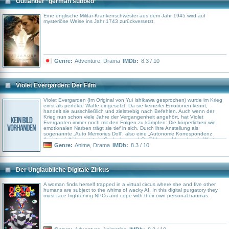
Outlander *german subbed*
Eine englische Militär-Krankenschwester aus dem Jahr 1945 wird auf
mysteriöse Weise ins Jahr 1743 zurückversetzt.
Genre:
Adventure
,
Drama
IMDb:
8.3 / 10
Violet Evergarden: Der Film
Violet Evergarden (Im Original von Yui Ishikawa gesprochen) wurde im Krieg
einst als perfekte Waffe eingesetzt. Da sie keinerlei Emotionen kennt,
handelt sie ausschließlich und zielstrebig nach Befehlen. Auch wenn der
Krieg nun schon viele Jahre der Vergangenheit angehört, hat Violet
Evergarden immer noch mit den Folgen zu kämpfen: Die körperlichen wie
emotionalen Narben trägt sie tief in sich. Durch ihre Anstellung als
sogenannte „Auto Memories Doll“, also eine „Autonome Korrespondenz
Assistentin“ übersetzt sie Gedanken und Gefühle von Menschen in Worte
und überbringt diese als Briefe. Dabei begegnet Violet vielen verschiedenen
Genre:
Anime
,
Drama
IMDb:
8.3 / 10
Menschen und Formen der Liebe – und beginnt selbst zu begreifen, was ihr
einst ein besonderer Mensch auf dem Schlachtfeld anvertraute...
Der Unglaubliche Digitale Zirkus
A woman finds herself trapped in a virtual circus where she and five other
humans are subject to the whims of wacky AI. In this digital purgatory they
must face frightening NPCs and cope with their own personal traumas.