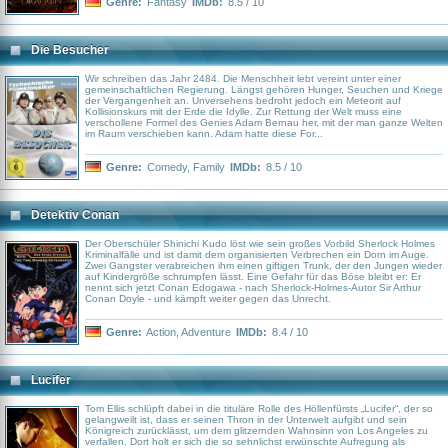
Genre:
Fantasy
IMDb:
8.5 / 10
Die Besucher
Wir schreiben das Jahr 2484. Die Menschheit lebt vereint unter einer
gemeinschaftlichen Regierung. Längst gehören Hunger, Seuchen und Kriege
der Vergangenheit an. Unversehens bedroht jedoch ein Meteorit auf
Kollisionskurs mit der Erde die Idylle. Zur Rettung der Welt muss eine
verschollene Formel des Genies Adam Bernau her, mit der man ganze Welten
im Raum verschieben kann. Adam hatte diese For...
Genre:
Comedy
,
Family
IMDb:
8.5 / 10
Detektiv Conan
Der Oberschüler Shinichi Kudo löst wie sein großes Vorbild Sherlock Holmes
Kriminalfälle und ist damit dem organisierten Verbrechen ein Dorn im Auge.
Zwei Gangster verabreichen ihm einen giftigen Trunk, der den Jungen wieder
auf Kindergröße schrumpfen lässt. Eine Gefahr für das Böse bleibt er: Er
nennt sich jetzt Conan Edogawa - nach Sherlock-Holmes-Autor Sir Arthur
Conan Doyle - und kämpft weiter gegen das Unrecht.
Genre:
Action
,
Adventure
IMDb:
8.4 / 10
Lucifer
Tom Ellis schlüpft dabei in die tituläre Rolle des Höllenfürsts „Lucifer“, der so
gelangweilt ist, dass er seinen Thron in der Unterwelt aufgibt und sein
Königreich zurücklässt, um dem glitzernden Wahnsinn von Los Angeles zu
verfallen. Dort holt er sich die so sehnlichst erwünschte Aufregung als