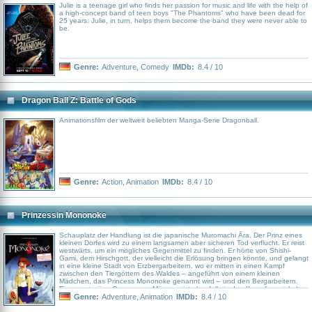
Julie is a teenage girl who finds her passion for music and life with the help of
a high-concept band of teen boys "The Phantoms" who have been dead for
25 years. Julie, in turn, helps them become the band they were never able to
be.
Genre:
Adventure
,
Comedy
IMDb:
8.4 / 10
Dragon Ball Z: Battle of Gods
Animationsfilm der weltweit beliebten Manga-Serie Dragonball.
Genre:
Action
,
Animation
IMDb:
8.4 / 10
Prinzessin Mononoke
Schauplatz der Handlung ist die japanische Muromachi Ära. Der Prinz eines
kleinen Dorfes wird zu einem langsamen aber sicheren Tod verflucht. Er reist
westwärts, um ein mögliches Gegenmittel zu finden. Er hörte von Shishi-
Gami, dem Hirschgott, der vielleicht die Erlösung bringen könnte, und gelangt
in eine kleine Stadt von Erzbergarbeitern, wo er mitten in einen Kampf
zwischen den Tiergöttern des Waldes – angeführt von einem kleinen
Mädchen, das Princess Mononoke genannt wird – und den Bergarbeitern.
Eine mysteriöse Gruppe von Männern ist ebenfalls in den Kampf verwickelt,
die nach dem Kopf von Shishi-Gami suchen, um dadurch Unsterblichkeit zu
Genre:
Adventure
,
Animation
IMDb:
8.4 / 10
erlangen.