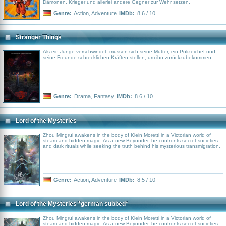
Dämonen, Krieger und allerlei andere Gegner zur Wehr setzen.
Genre:
Action
,
Adventure
IMDb:
8.6 / 10
Stranger Things
Als ein Junge verschwindet, müssen sich seine Mutter, ein Polizeichef und
seine Freunde schrecklichen Kräften stellen, um ihn zurückzubekommen.
Genre:
Drama
,
Fantasy
IMDb:
8.6 / 10
Lord of the Mysteries
Zhou Mingrui awakens in the body of Klein Moretti in a Victorian world of
steam and hidden magic. As a new Beyonder, he confronts secret societies
and dark rituals while seeking the truth behind his mysterious transmigration.
Genre:
Action
,
Adventure
IMDb:
8.5 / 10
Lord of the Mysteries *german subbed*
Zhou Mingrui awakens in the body of Klein Moretti in a Victorian world of
steam and hidden magic. As a new Beyonder, he confronts secret societies