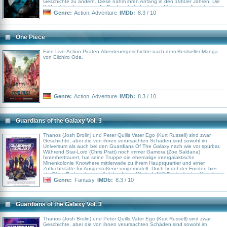
Geschichte zu ändern. Diese nahm ihren Anfang in den 1960er Jahren. Die
X-Men kämpfen gegen die Bruderschaft der bösen Mutanten, die sich mit
Magneto (Michael Fassbender) und Mystique (Jennifer Lawrence) bereits in
Genre:
Action
,
Adventure
IMDb:
8.3 / 10
X-Men: Erste Entscheidung geformt hatte. Als nächsten Schlag planen diese
ein Attentat gegen Senator Robert Kennedy, das im Falle eines Erfolges
jedoch zu eines Massenverhaftungswelle unter Mutanten und deren
Internierung führen würde
One Piece
Eine Live-Action-Piraten-Abenteuergeschichte nach dem Bestseller Manga
von Eiichiro Oda.
Genre:
Action
,
Adventure
IMDb:
8.3 / 10
Guardians of the Galaxy Vol. 3
Thanos (Josh Brolin) und Peter Quills Vater Ego (Kurt Russell) sind zwar
Geschichte, aber die von ihnen verursachten Schäden sind sowohl im
Universum als auch bei den Guardians Of The Galaxy nach wie vor spürbar.
Während Star-Lord (Chris Pratt) noch immer Gamora (Zoe Saldana)
hinterhertrauert, hat seine Truppe die ehemalige intergalaktische
Minenkolonie Knowhere mittlerweile zu ihrem Hauptquartier und einer
Zufluchtstätte für Ausgestoßene umgemodelt. Doch findet der Frieden hier
ein jähes Ende, als der mächtige Adam Warlock (Will Poulter), eine Kreation
der rachsüchtigen Sovereign-Hohepriesterin Ayesha (Elizabeth Debicki),
Genre:
Fantasy
IMDb:
8.3 / 10
Knowhere attackiert. Um einen der ihren zu retten, begeben sich Star-Lord,
Drax (Dave Bautista), Groot (Stimme im Original: Vin Diesel) und Co.
daraufhin auf eine kosmische Odyssee, die eng mit der traumatischen
Vergangenheit von Rocket (Bradley Cooper) verknüpft ist, welcher einst vom
Guardians of the Galaxy Vol. 3
nach Perfektion strebenden High Evolutionary (Chukwudi Iwuji) erschaffen
wurde...
Thanos (Josh Brolin) und Peter Quills Vater Ego (Kurt Russell) sind zwar
Geschichte, aber die von ihnen verursachten Schäden sind sowohl im