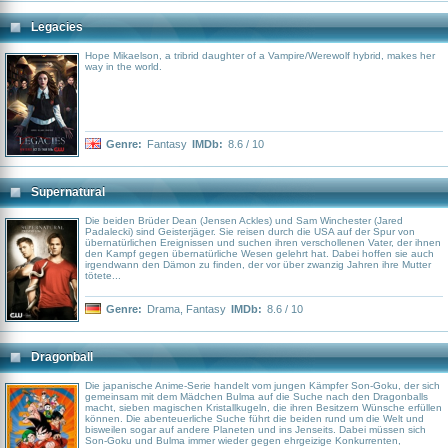
Legacies
Hope Mikaelson, a tribrid daughter of a Vampire/Werewolf hybrid, makes her
way in the world.
Genre:
Fantasy
IMDb:
8.6 / 10
Supernatural
Die beiden Brüder Dean (Jensen Ackles) und Sam Winchester (Jared
Padalecki) sind Geisterjäger. Sie reisen durch die USA auf der Spur von
übernatürlichen Ereignissen und suchen ihren verschollenen Vater, der ihnen
den Kampf gegen übernatürliche Wesen gelehrt hat. Dabei hoffen sie auch
irgendwann den Dämon zu finden, der vor über zwanzig Jahren ihre Mutter
tötete...
Genre:
Drama
,
Fantasy
IMDb:
8.6 / 10
Dragonball
Die japanische Anime-Serie handelt vom jungen Kämpfer Son-Goku, der sich
gemeinsam mit dem Mädchen Bulma auf die Suche nach den Dragonballs
macht, sieben magischen Kristallkugeln, die ihren Besitzern Wünsche erfüllen
können. Die abenteuerliche Suche führt die beiden rund um die Welt und
bisweilen sogar auf andere Planeten und ins Jenseits. Dabei müssen sich
Son-Goku und Bulma immer wieder gegen ehrgeizige Konkurrenten,