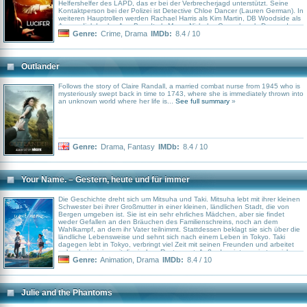
Helfershelfer des LAPD, das er bei der Verbrecherjagd unterstützt. Seine
Kontaktperson bei der Polizei ist Detective Chloe Dancer (Lauren German). In
weiteren Hauptrollen werden Rachael Harris als Kim Martin, DB Woodside als
Amenadiel, Lesley-Ann Brandt als Maze, Nicholas Gonzalez als Dan und
Scarlett Estevez als Trixie zu sehen sein.
Genre:
Crime
,
Drama
IMDb:
8.4 / 10
Outlander
Follows the story of Claire Randall, a married combat nurse from 1945 who is
mysteriously swept back in time to 1743, where she is immediately thrown into
an unknown world where her life is...
See full summary
»
Genre:
Drama
,
Fantasy
IMDb:
8.4 / 10
Your Name. – Gestern, heute und für immer
Die Geschichte dreht sich um Mitsuha und Taki. Mitsuha lebt mit ihrer kleinen
Schwester bei ihrer Großmutter in einer kleinen, ländlichen Stadt, die von
Bergen umgeben ist. Sie ist ein sehr ehrliches Mädchen, aber sie findet
weder Gefallen an den Bräuchen des Familienschreins, noch an dem
Wahlkampf, an dem ihr Vater teilnimmt. Stattdessen beklagt sie sich über die
ländliche Lebensweise und sehnt sich nach einem Leben in Tokyo. Taki
dagegen lebt in Tokyo, verbringt viel Zeit mit seinen Freunden und arbeitet
nebenbei in einem italienischen Restaurant. Außerdem interessiert er sich
sehr für Architektur und bildende Kunst. Eines Tages jedoch hat Mitsuha
Genre:
Animation
,
Drama
IMDb:
8.4 / 10
einen Traum, in dem sie sich als Junge wiederfindet. Taki hat genau
denselben Traum, findet sich aber als Mädchen in einer Stadt in den Bergen
wieder, wo er noch nie zuvor war. Was ist das Geheimnis ihrer Träume und
ihrer persönlichen Erfahrungen?
Julie and the Phantoms