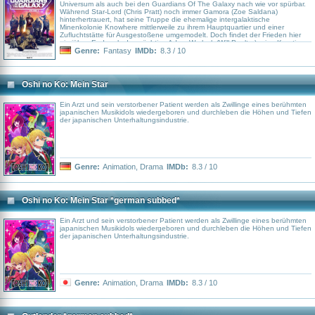
Universum als auch bei den Guardians Of The Galaxy nach wie vor spürbar.
Während Star-Lord (Chris Pratt) noch immer Gamora (Zoe Saldana)
hinterhertrauert, hat seine Truppe die ehemalige intergalaktische
Minenkolonie Knowhere mittlerweile zu ihrem Hauptquartier und einer
Zufluchtstätte für Ausgestoßene umgemodelt. Doch findet der Frieden hier
ein jähes Ende, als der mächtige Adam Warlock (Will Poulter), eine Kreation
der rachsüchtigen Sovereign-Hohepriesterin Ayesha (Elizabeth Debicki),
Genre:
Fantasy
IMDb:
8.3 / 10
Knowhere attackiert. Um einen der ihren zu retten, begeben sich Star-Lord,
Drax (Dave Bautista), Groot (Stimme im Original: Vin Diesel) und Co.
daraufhin auf eine kosmische Odyssee, die eng mit der traumatischen
Vergangenheit von Rocket (Bradley Cooper) verknüpft ist, welcher einst vom
Oshi no Ko: Mein Star
nach Perfektion strebenden High Evolutionary (Chukwudi Iwuji) erschaffen
wurde…
Ein Arzt und sein verstorbener Patient werden als Zwillinge eines berühmten
japanischen Musikidols wiedergeboren und durchleben die Höhen und Tiefen
der japanischen Unterhaltungsindustrie.
Genre:
Animation
,
Drama
IMDb:
8.3 / 10
Oshi no Ko: Mein Star *german subbed*
Ein Arzt und sein verstorbener Patient werden als Zwillinge eines berühmten
japanischen Musikidols wiedergeboren und durchleben die Höhen und Tiefen
der japanischen Unterhaltungsindustrie.
Genre:
Animation
,
Drama
IMDb:
8.3 / 10