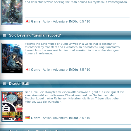
and dark rituals while seeking the truth behind his mysterious transmigration.
Genre:
Action
,
Adventure
IMDb:
8.5 / 10
Solo Leveling *german subbed*
Follows the adventures of Sung Jinwoo in a world that is constantly
threatened by monsters and evil forces. In his battles Sung transforms
himself from the weakest hunter of all mankind to one of the strongest
hunters in existence.
Genre:
Action
,
Adventure
IMDb:
8.5 / 10
Dragon Ball
Son Gokû, ein Kämpfer mit einem Affenschwanz, geht auf eine Quest mit
einer Auswahl von seltsamen Charakteren auf der Suche nach den
Drachenkugeln, eine Reihe von Kristallen, die ihren Träger alles geben
können, was sie wünschen.
Genre:
Action
,
Adventure
IMDb:
8.5 / 10