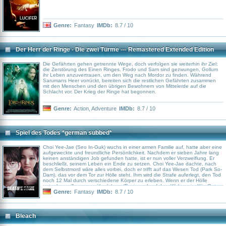
Genre:
Fantasy
IMDb:
8.7 / 10
Der Herr der Ringe - Die zwei Türme --- Remastered Extended Edition
Die Gefährten gehen getrennte Wege, doch verfolgen sie weiterhin ihr Ziel:
die Zerstörung des Einen Ringes. Frodo und Sam sind gezwungen, Gollum
ihr Leben anzuvertrauen, um den Weg nach Mordor zu finden. Während
Sarumans Heer vorrückt, bereiten sich die restlichen Gefährten zusammen
mit den Menschen und den übrigen Bewohnern von Mittelerde auf die
Schlacht vor. Der Krieg der Ringe hat begonnen.
Genre:
Action
,
Adventure
IMDb:
8.7 / 10
Spiel des Todes *german subbed*
Choi Yee-Jae (Seo In-Guk) wuchs in einer armen Familie auf, hatte aber eine
aufgeweckte und freundliche Persönlichkeit. Nachdem er sieben Jahre lang
keinen anständigen Job gefunden hatte, ist er nun voller Verzweiflung. Er
beschließt, seinem Leben ein Ende zu setzen. Choi Yee-Jae dachte, nach
dem Selbstmord wäre alles vorbei, doch er trifft auf das Wesen Tod (Park So-
Dam), das vor dem Tor zur Hölle steht. Ihm wird die Strafe auferlegt, den Tod
noch 12 Mal durch verschiedene Körper zu erleben. Wenn er der Hölle
entgehen will, muss er überleben. (Basierend auf dem Webcomic „Yije Got
Jookseummida“, von Lee Won-Sik)
Genre:
Fantasy
IMDb:
8.7 / 10
Bleach