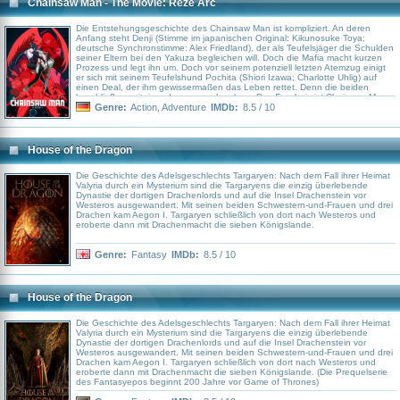
Chainsaw Man - The Movie: Reze Arc
Die Entstehungsgeschichte des Chainsaw Man ist kompliziert. An deren
Anfang steht Denji (Stimme im japanischen Original: Kikunosuke Toya;
deutsche Synchronstimme: Alex Friedland), der als Teufelsjäger die Schulden
seiner Eltern bei den Yakuza begleichen will. Doch die Mafia macht kurzen
Prozess und legt ihn um. Doch vor seinem potenziell letzten Atemzug einigt
er sich mit seinem Teufelshund Pochita (Shiori Izawa; Charlotte Uhlig) auf
einen Deal, der ihm gewissermaßen das Leben rettet. Denn die beiden
beschließen, miteinander zu verschmelzen. Das Ergebnis ist Chainsaw Man,
dessen Welt nun plötzlich von dem aufgetauchten Mädchen Reze (Reina
Genre:
Action
,
Adventure
IMDb:
8.5 / 10
Ueda) durcheinandergebracht wird.
House of the Dragon
Die Geschichte des Adelsgeschlechts Targaryen: Nach dem Fall ihrer Heimat
Valyria durch ein Mysterium sind die Targaryens die einzig überlebende
Dynastie der dortigen Drachenlords und auf die Insel Drachenstein vor
Westeros ausgewandert. Mit seinen beiden Schwestern-und-Frauen und drei
Drachen kam Aegon I. Targaryen schließlich von dort nach Westeros und
eroberte dann mit Drachenmacht die sieben Königslande.
Genre:
Fantasy
IMDb:
8.5 / 10
House of the Dragon
Die Geschichte des Adelsgeschlechts Targaryen: Nach dem Fall ihrer Heimat
Valyria durch ein Mysterium sind die Targaryens die einzig überlebende
Dynastie der dortigen Drachenlords und auf die Insel Drachenstein vor
Westeros ausgewandert. Mit seinen beiden Schwestern-und-Frauen und drei
Drachen kam Aegon I. Targaryen schließlich von dort nach Westeros und
eroberte dann mit Drachenmacht die sieben Königslande. (Die Prequelserie
des Fantasyepos beginnt 200 Jahre vor Game of Thrones)