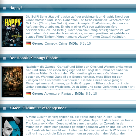
Happy!
Die Sci-Fi-Serie „Happy!“ basiert auf der gleichnamigen Graphic Novel von
Grant Morrison und Darick Robertson. Die Serie erzählt die Geschichte von
Nick Sax (Christopher Meloni), einem korrupten Ex-Polizisten, der nun als
Auftragsmörder arbeitet. Er lebt in einer Welt von wahllosem Mord,
seelenlosem Sex und Betrug. Nachdem ein Auftrag schiefgelaufen ist, wird
sein Leben für immer durch ein winziges, immerzu positives, eingebildetes
blaues Pferd/Einhorn/Hippo namens „Happy“ (Patton Oswalt) verändert.
Genre:
Comedy
,
Crime
IMDb:
8.3 / 10
Der Hobbit - Smaugs Einöde
Nachdem die Zwerge, Gandalf und Bilbo den Orks und Wargen entkommen
sind und Bilbo den einen Ring ergattert hat, liegt der Erebor scheinbar in
greifbarer Nähe. Doch auf dem Weg dorthin gilt es neue Gefahren zu
bestehen. Während Gandalf die Gruppe verlässt, muss Bilbo mit den
Zwergen den Düsterwald durchqueren. Gerade einer Attacke gieriger
Riesenspinnen entkommen, gerät die Gruppe um Bilbo auch schon in die
Gefangenschaft der Waldelben. Doch Bilbo und seine Gefährten geben nicht
auf. Sie müssen ihre Aufgabe erfüllen und den Weg zu Smaug finden.
Genre:
Adventure
,
Fantasy
IMDb:
8.3 / 10
X-Men: Zukunft ist Vergangenheit
X-Men: Zukunft ist Vergangenheit, die Fortsetzung von X-Men: Erste
Entscheidung, basiert auf der Comic-Storyline Days of Future Past der Reihe
The Uncanny X-Men. Diese spielt in einer dystopischen Zukunft, in der
Mutanten in Internierungscamps gefangengehalten werden und die Erde von
den Sentinels beherrscht wird. Unter den Inhaftierten ist auch Wolverine. Es
gelingt ihm, durch die Zeit zu reisen, um zu versuchen, den Verlauf der