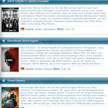
Zack Snyder's Justice League
Superman (Henry Cavill) ist tot. Um die Menschheit steht es nach dem
Dahinscheiden des mächtigen Superhelden schlechter als je zuvor, zumal
Batman (Ben Affleck) auch entdeckt, dass der Erde eine Invasion durch eine
außerirdische Macht bevorsteht. Gemeinsam mit Wonder Woman (Gal Gadot)
versucht er eine Truppe von anderen Helden zusammenzutrommeln, um den
Angreifern entgegenzutreten: Aquaman (Jason Momoa), The Flash (Ezra
Miller) und Cyborg (Ray Fisher)...
Genre:
Action
,
Adventure
IMDb:
8.9 / 10
Daredevil: Born Again
Matt Murdock, ein blinder Anwalt mit außergewöhnlichen Fähigkeiten, setzt
sich in seiner pulsierenden Kanzlei unermüdlich für Gerechtigkeit ein.
Unterdessen verfolgt der ehemalige Mafiaboss Wilson Fisk, ein Mann von
beeindruckender Macht und einem undurchsichtigen Plan, seine eigenen
politischen Ambitionen. Sein Ziel ist die Stadt nach seinen Vorstellungen zu
formen, wobei er skrupellos alle Mittel einsetzt, um an die Spitze zu
gelangen. Beide Männer, die in ihrer eigenen Welt von Moral und Macht
agieren, finden sich bald auf einem unvermeidlichen Kollisionskurs wieder.
Ihre Kämpfe führen sie aber nicht nur als Bürger, sondern auch als Daredevil
Genre:
Action
,
Drama
IMDb:
8.9 / 10
und Kingpin.
Good Omens
Sechsteilige Mini-Serie, die auf dem gleichnamigen Roman von Terry
Pratchett und Neil Gaiman basiert. Sie spielt 2018, als die Apokalypse kurz
bevor steht. Der Dämon Crowley (David Tennant) und der Engel Aziraphale
(Michael Sheen) sollten mit ihrer Erziehungsarbeit einen Beitrag dazu leisten,
haben sie doch den jungen Warlock in ihrer Obhut, der zum Teufel werden
sollte. Weil Crowley und Aziraphale aber keine Lust auf den Weltuntergang
verspüren, trifft es sich gut, dass sie den falschen Höllenfürsten großziehen –
Warlock wurde nämlich bei der Geburt mit dem echten Teufelskind vertauscht.