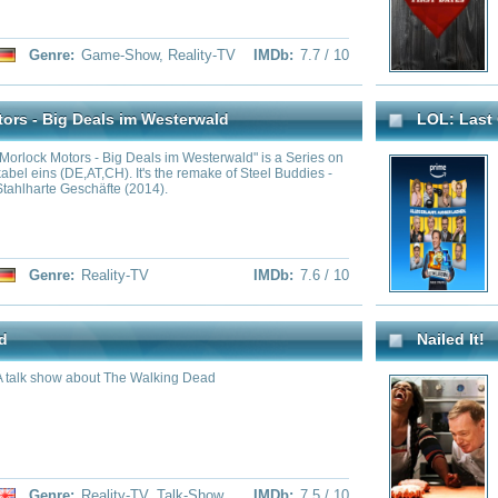
ality-TV
IMDb:
7.4 / 10
Genre:
Reality-TV
Die Schatzsucher von Oak Island
anhattan's most relentless realtors as
Im Nordatlantik liegt die sagen
llion dollar deals faster than a yellow cab
die angeblich einen wertvollen S
soll. Seit mehr als 200 Jahren 
wagemutige Schatzsucher auf di
dorthin. Die Doku „Oak Island 
begleitet die Brüder Marty und R
ebenfalls ins waghalsige Abenteu
zudem historisches Videomateri
ality-TV
IMDb:
7.3 / 10
Genre:
Documentary
,
Re
Stuck
humation that has led to shocking new
Doctors try to pry out objects th
expected plot-twists, and ultimately,
bodies in places they should very
ved.
along with interviews with patien
behind how did it happen.
ality-TV
IMDb:
7.2 / 10
Genre:
Reality-TV
hallenge
Catfish - Verliebte im Netz
The Real World", "Road Rules", and first
Ein „Catfish“ ist jemand, der onl
s called "Fresh Meat", compete against
als er in Wirklichkeit ist. Die Se
e chance to win a cash prize.
den Wahrheiten und Lügen beim