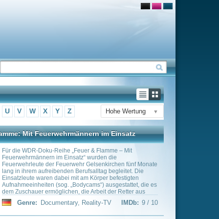
Hohe Wertung
▼
ern im Einsatz
r & Flamme – Mit
wurden die
Gelsenkirchen fünf Monate
salltag begleitet. Die
 Körper befestigten
ams“) ausgestattet, die es
Arbeit der Retter aus
 und hautnah mitzuerleben.
ality-TV
IMDb:
9 / 10
James, die sich auf ein
e Welt begeben. Fahren
on Herstellern auf der