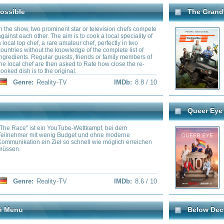
 the knowledge of the complete list of
ganzen Welt.
lar guests, friends or family members of
e then asked to Rate how close the re-
the original.
ality-TV
IMDb:
8.8 / 10
Genre:
Adventure
,
Com
Queer Eye
in YouTube-Wettkampf, bei dem
A new Fab Five set out to Atlanta
wenig Budget und ohne moderne
people refine their wardrobes, gr
n Ziel so schnell wie möglich erreichen
pursuits, and home décor.
ality-TV
IMDb:
8.6 / 10
Genre:
Reality-TV
Below Deck Galley Talk
s compete for the chance to cook a four-
Some of your favorite yachties 
 a high-profile figure.
franchise return to catch-up and
of the series.
ality-TV
IMDb:
8.5 / 10
Genre:
Reality-TV
Welcome to Wrexham