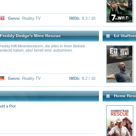
dem Altai-Gebirge in der Mongol
Home Rescue - Wohnen in der Wildn
City slickers get schooled by aw
chance to succeed off grid & sur
wildlife predators & natural disa
cumentary
,
Reality-TV
Genre:
Reality-TV
IMDb:
8.1 / 10
Race
BattleBots
rve up a new twist on the mega-hit
Hobbymechaniker bauen in „Bat
ce as it pits queens from previous
Spezifikationen Roboter, die sie
to-wig drag battle royale.
Kampf gegen andere Roboter ant
letzten zehn Jahren dürfte sich 
verändert haben. Über sechs Fol
ausgetragen, ABC will einen de
den Konstruktions- und Bauproz
ality-TV
IMDb:
8 / 10
Genre:
Action
,
Reality-
Diners, Drive-ins and Dives
chef Gordon Ramsay puts 12 aspiring
Food Network's Guy Fieri, rolls ou
ugh rigorous and devastating challenges
favorite diners, drive-ins and div
in Hollywood, "Hell's Kitchen", to
owners of the food establishmen
 them will win the restaurant of their
on their menus.
eams are quickly becoming nightmares..