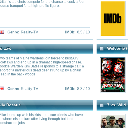
ne wardens join forces to bust ATV
Docuseries chronicling the purc
d up in a dramatic high-speed chase.
Wrexham AFC, one of professional
m Bates responds to a strange call: a
by two Hollywood actors, Ryan
rious dead deer strung up by a chain
McElhenney.
 woods.
ality-TV
IMDb:
8.3 / 10
Genre:
Documentary
,
Re
7 vs. Wild
h his kids to rescue clients who have
Ausgesetzt in der Wildnis von
urn after living through botched
kämpfen sieben Kandidaten sie
.
Jeder muss mit sieben vorher 
Gegenständen und der Kleidun
Wer nach sieben Tagen noch übr
Punkte in den Tageschallenges g
Gewinner. Keine Kamerateams, k
Außenwelt, vollkommene Isolati
ality-TV
IMDb:
8.3 / 10
Genre:
Reality-TV
e's Mine Rescue
Ed Stafford: Allein gegen die Wildnis
besitzern, die alles in ihren Betrieb
Der Ex-Soldat und Abenteurer Ed
ber bereit sind, aufzuhören.
entlegenen Winkeln der Welt au
zehn Tage Zeit hat, um einen Weg
zu finden. Die Naturlandschaften
wenigen Bewohnern ein Höchst
und Ausdauer ab, auch Ed Staff
Survival-Wissen einsetzen, um s
nicht entkräftet aufzugeben. Den
ality-TV
IMDb:
8.2 / 10
Genre:
Adventure
,
Reali
unter anderem in der Atacama-