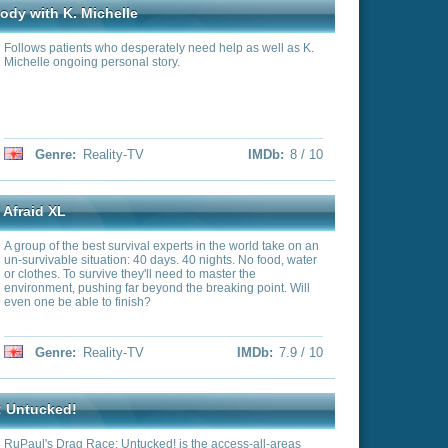
t see on the runway--the
s, the struggles, the tears
ary
»
IMDb:
7.8 / 10
esitzen? Suchen Sie einen
wagen? Dann sind Michael
Morlock Motors" die beste
eschaffen. Auf dem
tehen bereits Hunderte
 aller Herren Länder, vom
y 3000 Fire Truck. Diese
- und Mechanik-Experten
IMDb:
7.8 / 10
 ausrangierten
oll restauriert werden
 which real dates are
 chance to apply to date
e following week.
IMDb:
7.6 / 10