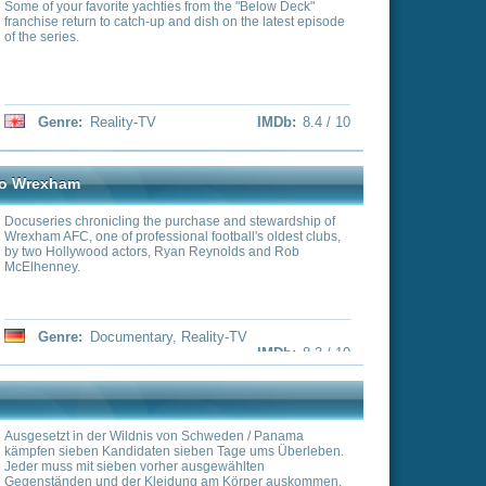
hase and stewardship of
 football's oldest clubs,
 Reynolds and Rob
ality-TV
IMDb:
8.3 / 10
 Schweden / Panama
ben Tage ums Überleben.
ausgewählten
g am Körper auskommen.
ig ist und die meisten
esammelt hat, ist der
ein Kontakt zur
on.
IMDb:
8.2 / 10
 Stafford wird in
sgesetzt, von wo aus er
 zurück in die Zivilisation
 verlangen nicht nur ihren
maß an Widerstandskraft
ord muss sein gesamtes
ein Ziel zu erreichen und
 Überlebenskampf tritt er
ty-TV
IMDb:
8.2 / 10
Wüste in Südamerika und