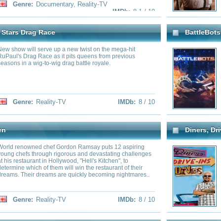
ality-TV
IMDb:
8 / 10
Genre:
Reality-TV
My Killer Body with K. Michelle
 most famous drag queen in the world, as
Follows patients who desperatel
and inspiration on RuPaul's Drag Race,
Michelle ongoing personal story
rag queen competitions. Playing a dual
ns supreme in all judging and
le RuPaul, the man, helps guide the
ey prepare for each challenge.
de the nation's most outrageous, cutting-
nd stunningly gorgeous drag queens all
ality-TV
IMDb:
8 / 10
Genre:
Reality-TV
tle (and tiara) as top drag queen of the
h our contestants are top models,
rican idols all rolled up into one. Each
trials and tribulations of glam, glitter and
Naked and Afraid XL
rformances, one drag queen is
reaching the next superstar drag queen of
st paced cooking competition that
A group of the best survival expe
p-and-coming chefs to turn a selection of
un-survivable situation: 40 days.
nts into an extraordinary three-course
or clothes. To survive they'll nee
course, a contestant gets “chopped” by
environment, pushing far beyond 
emed culinary luminaries until the last
even one be able to finish?
 standing claims victory.
ality-TV
IMDb:
8 / 10
Genre:
Reality-TV
Drag Race: Untucked!
aus Alaskas härtesten Outdoor-
RuPaul's Drag Race: Untucked! i