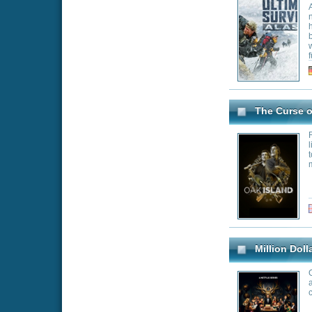
Morlock Motors - Big De
"Morlock Motors -
kabel eins (DE,AT
Stahlharte Geschä
Genre:
Re
Talking Dead
A talk show abou
Genre:
Re
Ink Master
Hosted by rock l
of the tattoo wor
of the country's m
compete for a hun
Master. The stakes
canvasses\" dona
in this adrenaliz