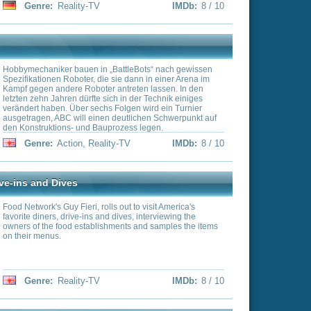
IMDb:
8 / 10
y need help as well as K.
.
IMDb:
8 / 10
rts in the world take on an
 40 nights. No food, water
d to master the
the breaking point. Will
IMDb:
7.9 / 10
s the access-all-areas