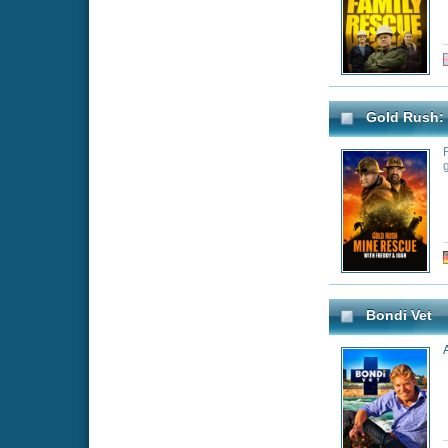
Bondi Vet
Add a Plot
Genre:
Do
RuPaul's All Stars Drag 
New show will se
RuPaul's Drag Ra
seasons in a wig-
Genre:
Re
Hell's Kitchen
World renowned 
young chefs thro
at his restaurant 
determine which of
dreams. Their dr