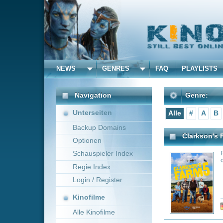
NEWS
GENRES
FAQ
PLAYLISTS
ALLE
Navigation
Genre:
Unterseiten
Alle
#
A
B
C
D
E
Backup Domains
Clarkson's Farm
Optionen
Schauspieler Index
Follow Jeremy Cla
countryside.
Regie Index
Login / Register
Kinofilme
Genre:
Co
Alle Kinofilme
Filme
Kitchen Impossible
Alle Filme
In the show, two 
Beliebte
against each other
a local top chef, 