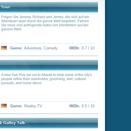
edy
IMDb:
8.7 / 10
 to help some of the city's
ooming, diet, cultural
IMDb:
8.5 / 10
from the "Below Deck"
 dish on the latest episode
IMDb:
8.4 / 10