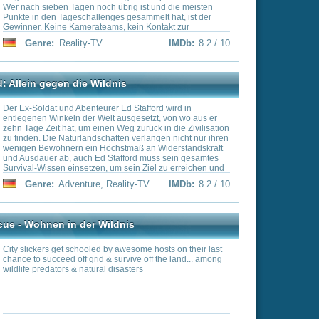
ei an
is
esome hosts on their last
vive off the land... among
sters
IMDb:
8 / 10
tleBots“ nach gewissen
 dann in einer Arena im
reten lassen. In den
in der Technik einiges
gen wird ein Turnier
utlichen Schwerpunkt auf
ess legen.
TV
IMDb:
8 / 10
t to visit America's
es, interviewing the
ts and samples the items