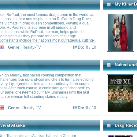
ehen, versuchen, eine Expedition von
pass to the drama that you didn'
 Ausmaßen zu überleben. Die Kameras
backstage bitchiness, the catfight
ebnis, das an die Grenzen geht, hautnah
and the secrets....
See full summ
hn packenden Episoden wird dokumentiert,
tgesottenen Abenteurer ihren Weg Stück
rch die spektakuläre und brutale
as bahnen, durch eine gnadenlose Ecke
ality-TV
IMDb:
7.9 / 10
Genre:
Reality-TV
 der Mensch nicht geschaffen ist. Während
ialisten ihrer Route durch eine der
ten Gebiete der Erde folgen, müssen sie
ihre Überlebensfähigkeiten verlassen, die
Steel Buddies
en hinweg weitergegeben wurden und in
en zum Vorschein kommen.
gina, two brothers from Michigan with a
Würden Sie gerne ein U-Boot b
 in the mystery of Oak Island, renew efforts
Helikopter oder einen Gelände
egendary treasure with sophisticated
Manousakis und die Jungs von "
Adresse. Das Team kann alles b
Firmengelände im Westerwald s
von alten Militärfahrzeugen aus
Hummer H1 bis zum Oshkosh Nav
Doku-Serie begleitet die Motor
cumentary
,
Reality-TV
Genre:
Reality-TV
bei ihrer weltweiten Suche nach
IMDb:
7.8 / 10
Armeefahrzeugen, die alle liebev
First Dates
 with $1 million, while 11 others engage in
Interactive dating experiment in
suit to track and capture them, hoping to
filmed, and then viewers get the
ize for themselves.
the unsuccessful participants th
me-Show
,
Reality-TV
IMDb:
7.7 / 10
Genre:
Reality-TV