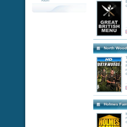
Two teams of Mai
scofflaws and en
Rookie Warden Ki
report of a myste
deep in the back
Genre:
Re
Holmes Family Rescue
Mike teams up wit
nowhere else to t
construction jobs
Genre:
Re
Gold Rush: Freddy Dodg
Freddy hilft Minen
gesteckt haben, a
Genre:
Re