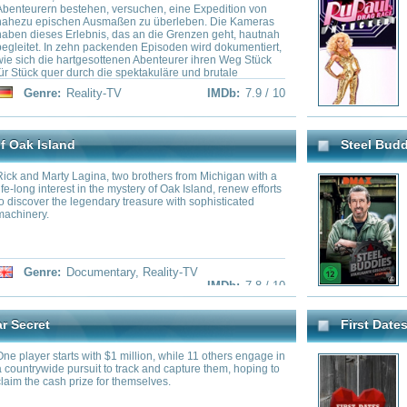
als im Westerwald
LOL: Last One Laughing Germany
 Big Deals im Westerwald" is a Series on
German version of the comedic
,CH). It's the remake of Steel Buddies -
(2016)" in which comedians try t
fte (2014).
They have to make their opponen
serious themselves.
ality-TV
IMDb:
7.6 / 10
Genre:
Comedy
,
Realit
Nailed It!
t The Walking Dead
Hobbykonditoren, die überhaupt 
treten in einem Wettbewerb um 
gegeneinander an. Wer schafft es
Hände, zuckersüße Meisterwerk
ality-TV
,
Talk-Show
IMDb:
7.5 / 10
Genre:
Reality-TV
Married at First Sight
egend Dave Navarro and judged by icons
Add a Plot
ld, Chris Núñez and Oliver Peck, a group
ost creative and skilled tattoo artists
dred thousand dollars and the title of Ink
 couldn't be higher with \"living
ting their skin to be permanently marked
ed competition elimination.