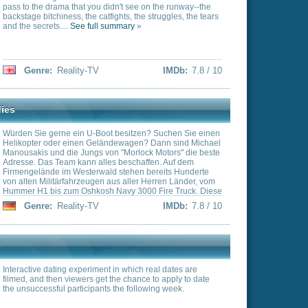
 game show "Documental
o be the last one laughing.
ts laugh, while staying
y-TV
IMDb:
7.5 / 10
kein Backtalent besitzen,
10 000 US-Dollar
 trotz zweier linker
e zu zaubern?
IMDb:
7.5 / 10