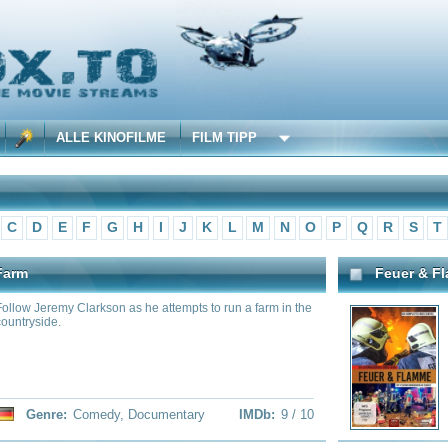
 KINOFILME
FILM TIPP
F
G
H
I
J
K
L
M
N
O
P
Q
R
S
T
U
V
W
X
Y
Z
Feuer & Flamme: Mit Feuerwehrmänn
rkson as he attempts to run a farm in the
Für die WDR-Doku-Reihe „Feue
Feuerwehrmännern im Einsatz“ 
Feuerwehrleute der Feuerwehr 
lang in ihrem aufreibenden Beruf
Einsatzleute waren dabei mit am
Aufnahmeeinheiten (sog. „Bodyc
dem Zuschauer ermöglichen, die 
deren Perspektive zu verfolgen
medy
,
Documentary
IMDb:
9 / 10
Genre:
Documentary
,
Re
The Grand Tour
prominent star or television chefs compete
Folgen Sie Jeremy, Richard und 
. The aim is to cook a local speciality of
Abenteuer quer durch die ganz
a rare amateur chef, perfectly in two
Sie neue und aufregende Autos v