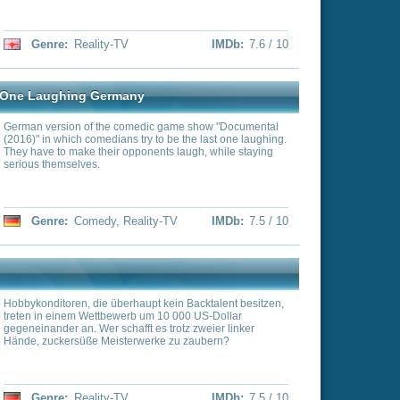
IMDb:
7.4 / 10
umwobene Insel Oak Island,
chatz versteckt halten
begeben sich immer wieder
e gefährliche Reise
– Fluch und Legende“
ick Lagina, die sich
er stürzen, und liefert
al.
ality-TV
IMDb:
7.2 / 10
at have invaded patient's
 clearly not be stuck,
ts, who will reveal details
IMDb:
7.2 / 10
ine vorgibt anders zu sein,
ndung beschäftigt sich mit
 Online-Dating.