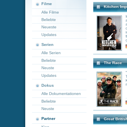
Neueste
countries without
ingredients. Regu
Updates
the local chef ar
cooked dish is to 
Serien
Genre:
Re
Alle Serien
Beliebte
The Race
Neuste
"The Race" ist e
Updates
Teilnehmer mit 
Kommunikation ei
müssen.
Dokus
Alle Dokumentationen
Beliebte
Genre:
Re
Neuste
Partner
Great British Menu
Kion
Britain's top chef
course banquet for
Genre:
Re
North Woods Law