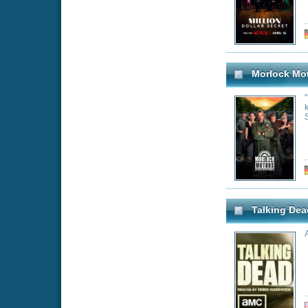
Genre:
Re
Million Dollar Listing NY
Follows some of M
they close multimi
runs a red light.
Genre:
Re
Exhumed
A suspenseful ex
breakthroughs, un
justice being ser
Genre:
Re
Real World/Road Rules C
Past members of "
time cast member
each other for th