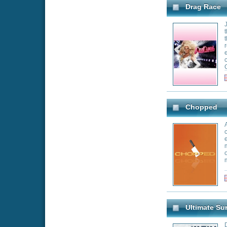
Abenteurern best
nahezu epischen
haben dieses Erl
begleitet. In ze
wie sich die har
für Stück quer du
Landschaft Alask
Genre:
Re
der Welt, für die
die Survival-Spez
lebensfeindlichs
sich alleine auf 
The Curse of Oak Island
über Generation
Extremsituation
Rick and Marty La
life-long interest
to discover the l
machinery.
Genre:
Do
Million Dollar Secret
One player starts
a countrywide pur
claim the cash pr
Genre:
Ga