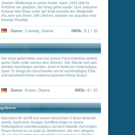
eigt und die Spannung bis
spital) – ein mobiles
von der koreanischen Front
inem Irrenhaus, denn die
er sorgen mit
ie Truppenunterhaltung.
enschwestern auf dem OP-
nliebsame Vorgesetzte aus
otenzprobleme. Hier
IMDb:
8 / 10
sten.
land
e Seite Deutschlands und
 an. Eine
 an die Front beordert.
Herkunft ziehen mit
ngen in den Kampf. Sie
e des Krieges, aber auch
mor und Opferbereitschaft
IMDb:
8 / 10
daption des Kultcomics von
nete und wohlgeölte
res Königs Leonidas
 Übermacht, die im Begriff
unterwerfen und zu
eine geliebte Frau Gorgo
esten Männern der