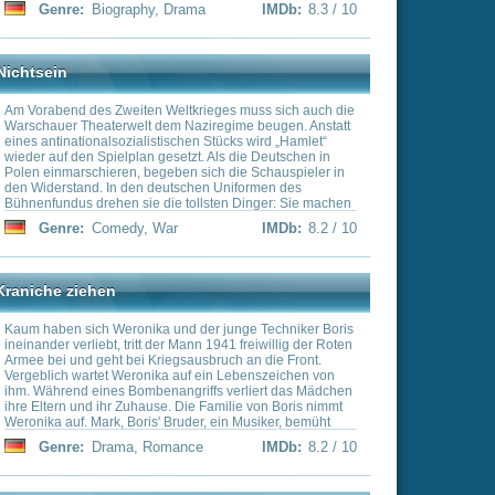
 Familie von Boris nimmt
r, ein Musiker, bemüht
chtbaren Bombennacht gibt
e
IMDb:
8.2 / 10
eiratet ihn wenig später.
innerungen an Boris
nika schließlich wieder von
 des Krieges glaubt sie
erde. Als sein Tod zur
re ganze Liebe einem
tkrieges möchten sich die
ehrenden Soldaten
n den \"normalen\" Alltag
 wird Vizepräsident in
m Kaufhaus als Verkäufer
ne Hände verlor, findet Halt
ilma. Nach dem Scheitern
ser in die Tochter von
e
IMDb:
8.1 / 10
eutschlands auf die
ann Andrej Sokolow
hmen. Er wird in den
 und gerät in
i Jahre
hließlich mit
inie fliehen, die er an die
em kurzen Heimaturlaub
IMDb:
8.1 / 10
Frau und die beiden
iff ums Leben gekommen
in junger Offizier, ist ihm
urückgekehrt, erlebt er
es. Auf der Siegesfeier
hricht, dass sein Sohn am
n ist, durch die Kugel
schanzt sich während des