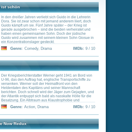
 beiden verheiratet und
. Doch der jüdische
m kleinen Sohn Giosue in
t.
IMDb:
9 / 10
er geht 1941 an Bord von
sche Transportschiffe zu
atfront von den
einer Mannschaft
r Jäger zum Gejagten, und
ls nasskalte Hölle für die
austrophobie und
IMDb:
9 / 10
ow gilt als einer der
gs-Films. Auf dem
ält der Militärpolizist
einen waghalsigen Auftrag.
uppe Soldaten (u.a
ich in Richtung
einen hochrangigen US-
ando), zu liquidieren.
IMDb:
9 / 10
men Einheit im Dschungel
ei Militärbefehlen mehr
en. Dem soll Captain
Regie-Ikone Francis Ford
ten zu Apocalypse Now an