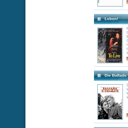
Genre:
Dr
Die Frau die singt - Ince
Die in Montreal
Simon erfahren be
dass sie einen Br
Der Notar, ein Fre
Vergangenheit im
zwei Briefe, eine
gerichtet. Jeanne
sind, Simon dage
Genre:
Dr
bricht Jeanne al
Osten auf und de
anderen ihrer vo
Familiengeschich
Schlacht um Algier
Mit beeindrucken
Film die Schlüs
Unabhängigkeit v
1950er Jahren. Al
werden Soldaten
Bomben in Cafés,
sich der Folter, 
brechen. Im doku
Genre:
Dr
Algier gedreht, i
Kriegsführung - m
brutalen Technik
Iwans Kindheit
Im Mittelpunkt st