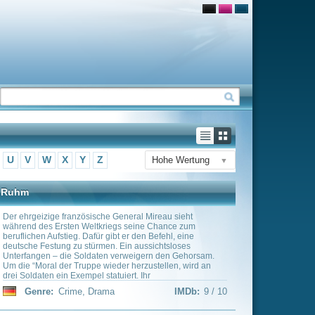
Hohe Wertung
▼
eral Mireau sieht
 seine Chance zum
er den Befehl, eine
in aussichtsloses
rweigern den Gehorsam.
 herzustellen, wird an
rt. Ihr
Dax) will vor dem
IMDb:
9 / 10
Schuldigen zur
räle.
ich Guido in die Lehrerin
and anderem liiert, doch
später – der Krieg ist