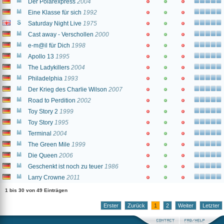
Der Polarexpress
2004
Eine Klasse für sich
1992
Saturday Night Live
1975
Cast away - Verschollen
2000
e-m@il für Dich
1998
Apollo 13
1995
The Ladykillers
2004
Philadelphia
1993
Der Krieg des Charlie Wilson
2007
Road to Perdition
2002
Toy Story 2
1999
Toy Story
1995
Terminal
2004
The Green Mile
1999
Die Queen
2006
Geschenkt ist noch zu teuer
1986
Larry Crowne
2011
1 bis 30 von 49 Einträgen
Erster
Zurück
1
2
Weiter
Letzter