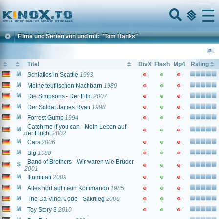
Home
Menu
Filme und Serien von und mit: "Tom Hanks"
Titel
DivX
Flash
Mp4
Rating
Schlaflos in Seattle
1993
Meine teuflischen Nachbarn
1989
Die Simpsons - Der Film
2007
Der Soldat James Ryan
1998
Forrest Gump
1994
Catch me if you can - Mein Leben auf
der Flucht
2002
Cars
2006
Big
1988
Band of Brothers - Wir waren wie Brüder
2001
Illuminati
2009
Alles hört auf mein Kommando
1985
The Da Vinci Code - Sakrileg
2006
Toy Story 3
2010