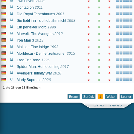
Two Lovers
2008
Contagion
2011
Die Royal Tenenbaums
2001
Sie liebt ihn - sie liebt ihn nicht
1998
Ein perfekter Mord
1998
Marvel's The Avengers
2012
Iron Man 3
2013
Malice - Eine Intrige
1993
Mortdecai - Der Teilzeitgauner
2015
Last Exit Reno
1996
Spider-Man: Homecoming
2017
Avengers: Infinity War
2018
Marty Supreme
2026
1 bis 26 von 26 Einträgen
Erster
Zurück
1
Weiter
Letzter