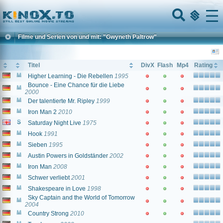
Home
Menu
Filme und Serien von und mit: "Gwyneth Paltrow"
Titel
DivX
Flash
Mp4
Rating
Higher Learning - Die Rebellen
1995
Bounce - Eine Chance für die Liebe
2000
Der talentierte Mr. Ripley
1999
Iron Man 2
2010
Saturday Night Live
1975
Hook
1991
Sieben
1995
Austin Powers in Goldständer
2002
Iron Man
2008
Schwer verliebt
2001
Shakespeare in Love
1998
Sky Captain and the World of Tomorrow
2004
Country Strong
2010