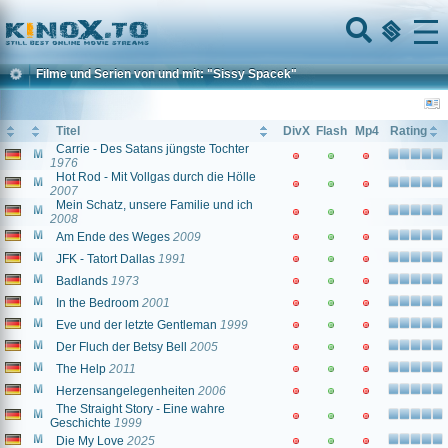
Home
Menu
Filme und Serien von und mit: "Sissy Spacek"
Titel
DivX
Flash
Mp4
Rating
Carrie - Des Satans jüngste Tochter
1976
Hot Rod - Mit Vollgas durch die Hölle
2007
Mein Schatz, unsere Familie und ich
2008
Am Ende des Weges
2009
JFK - Tatort Dallas
1991
Badlands
1973
In the Bedroom
2001
Eve und der letzte Gentleman
1999
Der Fluch der Betsy Bell
2005
The Help
2011
Herzensangelegenheiten
2006
The Straight Story - Eine wahre
Geschichte
1999
Die My Love
2025