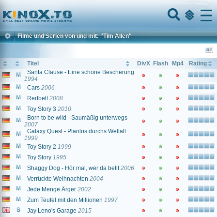
Home
Menu
Filme und Serien von und mit: "Tim Allen"
Titel
DivX
Flash
Mp4
Rating
Santa Clause - Eine schöne Bescherung
1994
Cars
2006
Redbelt
2008
Toy Story 3
2010
Born to be wild - Saumäßig unterwegs
2007
Galaxy Quest - Planlos durchs Weltall
1999
Toy Story 2
1999
Toy Story
1995
Shaggy Dog - Hör mal, wer da bellt
2006
Verrückte Weihnachten
2004
Jede Menge Ärger
2002
Zum Teufel mit den Millionen
1997
Jay Leno's Garage
2015