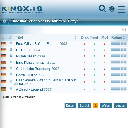
Home
Menu
Filme und Serien von und mit: "Lori Petty"
Titel
DivX
Flash
Mp4
Rating
Free Willy - Ruf der Freiheit
1993
Dr. House
2004
Prison Break
2009
Eine Klasse für sich
1992
Gefährliche Brandung
1991
Poetic Justice
1993
Dead Awake - Wenn du einschläfst bist
du tot
2016
A Deadly Legend
2020
1 bis 8 von 8 Einträgen
Erster
Zurück
1
Weiter
Letzter