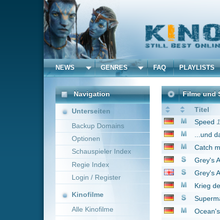
NEWS
GENRES
FAQ
PLAYLISTS
ALLE
Navigation
Filme und Serien von u
Titel
Unterseiten
Speed
1994
Backup Domains
...und dann kam Polly
Optionen
Catch me if you can -
Schauspieler Index
Grey's Anatomy - Die 
Regie Index
Grey's Anatomy
2005
Login / Register
Krieg der Welten
200
Kinofilme
Superman - Die Abente
Alle Kinofilme
Ocean's Thirteen
200
Miss Undercover 2
20
Filme
S.W.A.T. - Die Spezial
Alle Filme
Blues Brothers
1980
Beliebte
Treme
2010