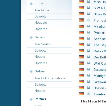
Neueste
Mit aller Macht
1998
Updates
Projekt: Peacemaker
Serien
Seabiscuit - Mit dem W
Alle Serien
The Baytown Outlaws
Beliebte
Dallas Buyers Club
20
Neuste
Der Butler
2013
Updates
Wild Card
2015
Jurassic World
2015
Dokus
Midnight Special
2016
Alle Dokumentationen
Deepwater Horizon
2
Beliebte
Boston
2016
Neuste
Timeless
2016
Partner
1 bis 24 von 24 Einträgen
Kion