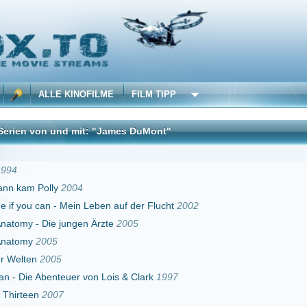
 KINOFILME
FILM TIPP
nd mit: "James DuMont"
DivX
2004
 Mein Leben auf der Flucht
2002
jungen Ärzte
2005
5
uer von Lois & Clark
1997
7
05
einheit
2003