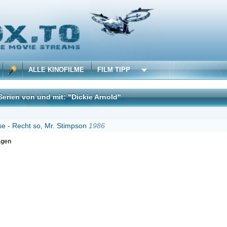
 KINOFILME
FILM TIPP
d mit: "Dickie Arnold"
DivX
 Mr. Stimpson
1986
Erster
Zurück