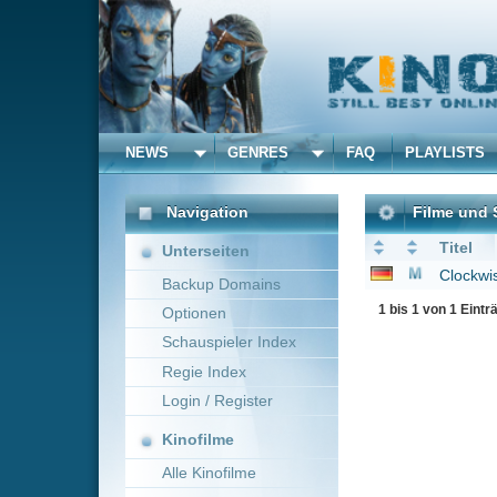
NEWS
GENRES
FAQ
PLAYLISTS
ALLE
Navigation
Filme und Serien von un
Titel
Unterseiten
Clockwise - Recht so,
Backup Domains
1 bis 1 von 1 Einträgen
Optionen
Schauspieler Index
Regie Index
Login / Register
Kinofilme
Alle Kinofilme
Filme
Alle Filme
Beliebte