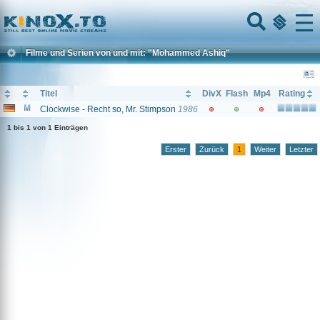
Home
Menu
Filme und Serien von und mit: "Mohammed Ashiq"
Titel
DivX
Flash
Mp4
Rating
Clockwise - Recht so, Mr. Stimpson
1986
1 bis 1 von 1 Einträgen
Erster
Zurück
1
Weiter
Letzter