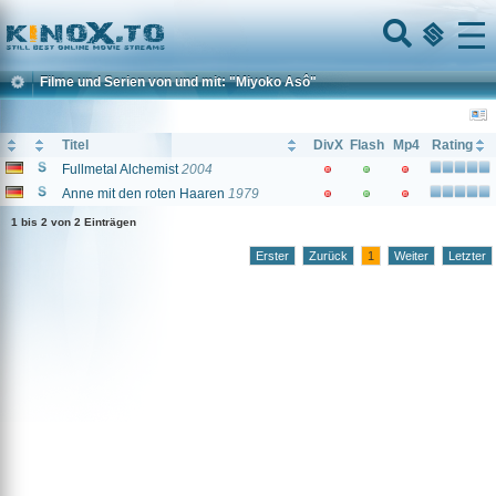
Home
Menu
Filme und Serien von und mit: "Miyoko Asô"
Titel
DivX
Flash
Mp4
Rating
Fullmetal Alchemist
2004
Anne mit den roten Haaren
1979
1 bis 2 von 2 Einträgen
Erster
Zurück
1
Weiter
Letzter