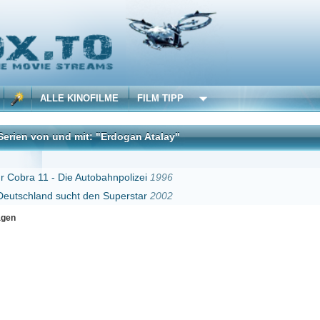
 KINOFILME
FILM TIPP
d mit: "Erdogan Atalay"
DivX
Die Autobahnpolizei
1996
ucht den Superstar
2002
Erster
Zurück