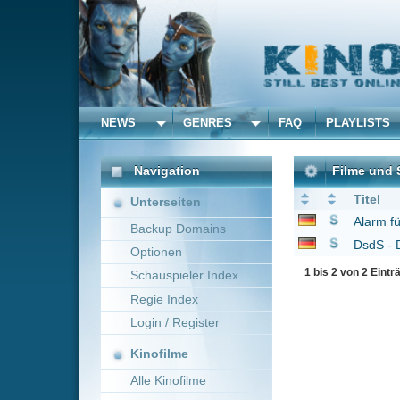
NEWS
GENRES
FAQ
PLAYLISTS
ALLE
Navigation
Filme und Serien von un
Titel
Unterseiten
Alarm für Cobra 11 - 
Backup Domains
DsdS - Deutschland s
Optionen
1 bis 2 von 2 Einträgen
Schauspieler Index
Regie Index
Login / Register
Kinofilme
Alle Kinofilme
Filme
Alle Filme
Beliebte