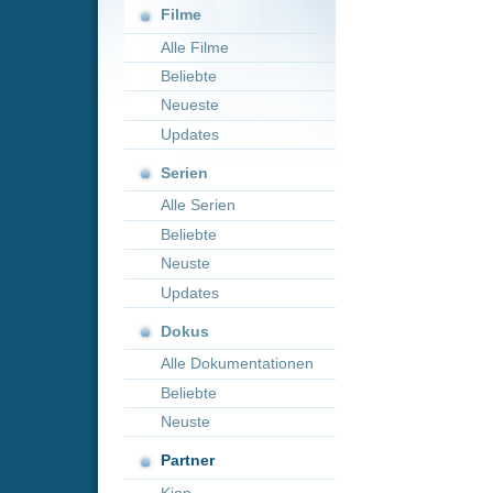
Neueste
Updates
Serien
Alle Serien
Beliebte
Neuste
Updates
Dokus
Alle Dokumentationen
Beliebte
Neuste
Partner
Kion