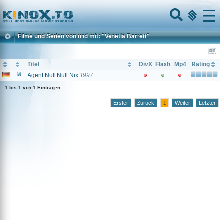
Home
Menu
Filme und Serien von und mit: "Venetia Barrett"
Titel
DivX
Flash
Mp4
Rating
Agent Null Null Nix
1997
1 bis 1 von 1 Einträgen
Erster
Zurück
1
Weiter
Letzter