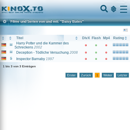
Home
Menu
Filme und Serien von und mit: "Daisy Bates"
Titel
DivX
Flash
Mp4
Rating
Harry Potter und die Kammer des
Schreckens
2002
Deception - Tödliche Versuchung
2008
Inspector Barnaby
1997
1 bis 3 von 3 Einträgen
Erster
Zurück
1
Weiter
Letzter