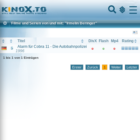
Home
Menu
Filme und Serien von und mit: "Irmelin Beringer"
Titel
DivX
Flash
Mp4
Rating
Alarm für Cobra 11 - Die Autobahnpolizei
1996
1 bis 1 von 1 Einträgen
Erster
Zurück
1
Weiter
Letzter