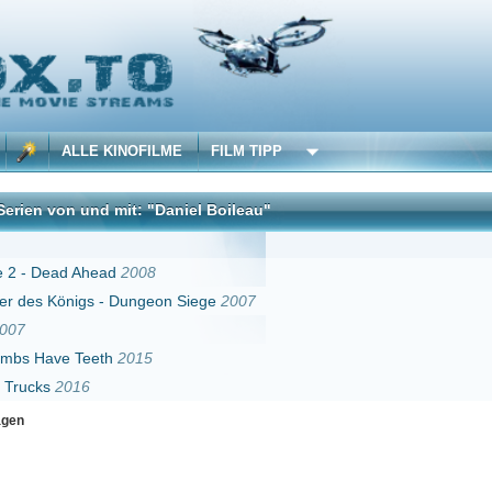
 KINOFILME
FILM TIPP
d mit: "Daniel Boileau"
DivX
ead
2008
 - Dungeon Siege
2007
th
2015
Erster
Zurück