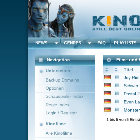
NEWS
GENRES
FAQ
PLAYLISTS
ALLE
Navigation
Filme und Serien von un
Titel
Unterseiten
Joy Ride 2 - Dead Ah
Backup Domains
Schwerter des Königs
Optionen
Postal
2007
Schauspieler Index
Even Lambs Have Tee
Regie Index
Monster Trucks
2016
Login / Register
1 bis 5 von 5 Einträgen
Kinofilme
Alle Kinofilme
Filme
Alle Filme
Beliebte