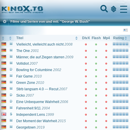
Home
Menu
Filme und Serien von und mit: "George W. Bush"
Titel
DivX
Flash
Mp4
Rating
Vielleicht, vielleicht auch nicht
2008
The One
2001
Männer, die auf Ziegen starren
2009
Vollidiot
2007
Bowling for Columbine
2002
Fair Game
2010
Green Zone
2010
Stirb langsam 4.0 --- Recut
2007
Sicko
2007
Eine Unbequeme Wahrheit
2006
Fahrenheit 9/11
2004
Independent Lens
1999
Der Moment der Wahrheit
2015
Georgetown
2019