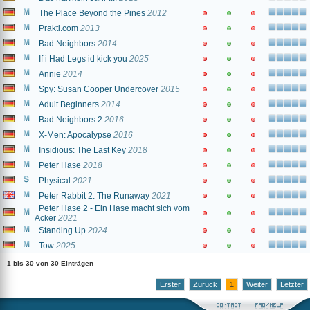
The Place Beyond the Pines
2012
Prakti.com
2013
Bad Neighbors
2014
If i Had Legs id kick you
2025
Annie
2014
Spy: Susan Cooper Undercover
2015
Adult Beginners
2014
Bad Neighbors 2
2016
X-Men: Apocalypse
2016
Insidious: The Last Key
2018
Peter Hase
2018
Physical
2021
Peter Rabbit 2: The Runaway
2021
Peter Hase 2 - Ein Hase macht sich vom
Acker
2021
Standing Up
2024
Tow
2025
1 bis 30 von 30 Einträgen
Erster
Zurück
1
Weiter
Letzter