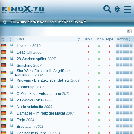
Home
Menu
Filme und Serien von und mit: "Rose Byrne"
Titel
DivX
Flash
Mp4
Rating
Insidious
2010
Dead Girl
2006
28 Wochen später
2007
Sunshine
2007
Star Wars: Episode II - Angriff der
Klonkrieger
2002
Knowing - Die Zukunft endet jetzt
2009
Männertrip
2010
X-Men: Erste Entscheidung
2011
28 Weeks Later
2007
Marie Antoinette
2006
Damages - Im Netz der Macht
2007
Troja
2004
Brautalarm
2011
Das hält kein Jahr ...!
2013