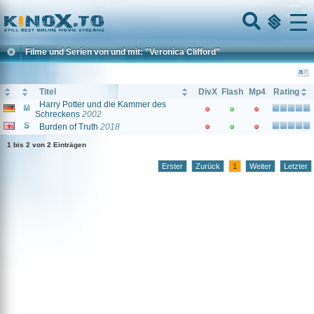
Home
Menu
Filme und Serien von und mit: "Veronica Clifford"
Titel
DivX
Flash
Mp4
Rating
Harry Potter und die Kammer des
Schreckens
2002
Burden of Truth
2018
1 bis 2 von 2 Einträgen
Erster
Zurück
1
Weiter
Letzter