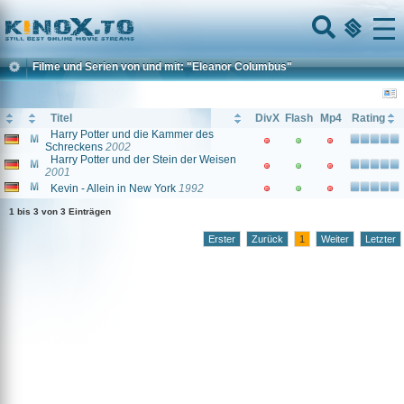
Home
Menu
Filme und Serien von und mit: "Eleanor Columbus"
Titel
DivX
Flash
Mp4
Rating
Harry Potter und die Kammer des
Schreckens
2002
Harry Potter und der Stein der Weisen
2001
Kevin - Allein in New York
1992
1 bis 3 von 3 Einträgen
Erster
Zurück
1
Weiter
Letzter