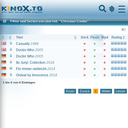
Home
Menu
Filme und Serien von und mit: "Christian Cooke"
Titel
DivX
Flash
Mp4
Rating
Casualty
1986
Doctor Who
2005
Doctor Who
2005
Ito Junji: Collection
2018
Für immer vielleicht
2014
Ordeal by Innocence
2018
1 bis 6 von 6 Einträgen
Erster
Zurück
1
Weiter
Letzter