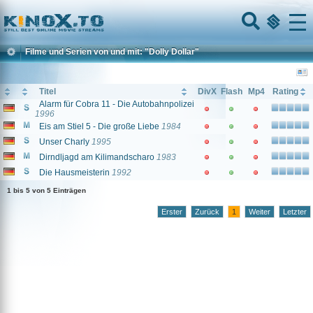
Home
Menu
Filme und Serien von und mit: "Dolly Dollar"
Titel
DivX
Flash
Mp4
Rating
Alarm für Cobra 11 - Die Autobahnpolizei
1996
Eis am Stiel 5 - Die große Liebe
1984
Unser Charly
1995
Dirndljagd am Kilimandscharo
1983
Die Hausmeisterin
1992
1 bis 5 von 5 Einträgen
Erster
Zurück
1
Weiter
Letzter