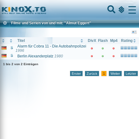
Home
Menu
Filme und Serien von und mit: "Almut Eggert"
Titel
DivX
Flash
Mp4
Rating
Alarm für Cobra 11 - Die Autobahnpolizei
1996
Berlin Alexanderplatz
1980
1 bis 2 von 2 Einträgen
Erster
Zurück
1
Weiter
Letzter