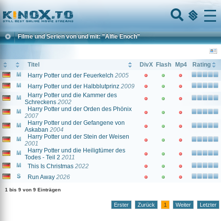
Home
Menu
Filme und Serien von und mit: "Alfie Enoch"
Titel
DivX
Flash
Mp4
Rating
Harry Potter und der Feuerkelch
2005
Harry Potter und der Halbblutprinz
2009
Harry Potter und die Kammer des
Schreckens
2002
Harry Potter und der Orden des Phönix
2007
Harry Potter und der Gefangene von
Askaban
2004
Harry Potter und der Stein der Weisen
2001
Harry Potter und die Heiligtümer des
Todes - Teil 2
2011
This Is Christmas
2022
Run Away
2026
1 bis 9 von 9 Einträgen
Erster
Zurück
1
Weiter
Letzter