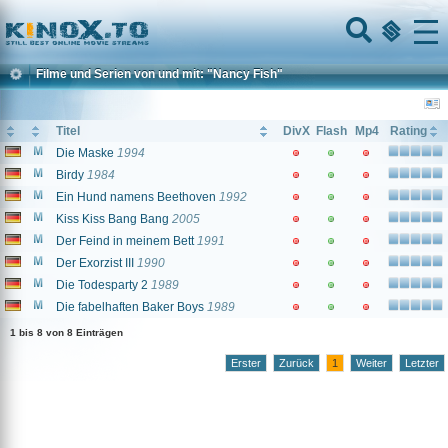
Home
Menu
Filme und Serien von und mit: "Nancy Fish"
Titel
DivX
Flash
Mp4
Rating
Die Maske
1994
Birdy
1984
Ein Hund namens Beethoven
1992
Kiss Kiss Bang Bang
2005
Der Feind in meinem Bett
1991
Der Exorzist III
1990
Die Todesparty 2
1989
Die fabelhaften Baker Boys
1989
1 bis 8 von 8 Einträgen
Erster
Zurück
1
Weiter
Letzter