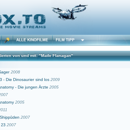
 KINOFILME
FILM TIPP
d mit: "Maile Flanagan"
DivX
urier sind los
2009
jungen Ärzte
2005
07
r
2009