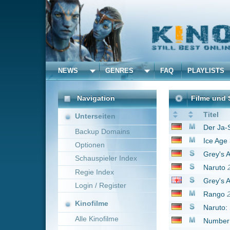
NEWS
GENRES
FAQ
PLAYLISTS
ALLE
Navigation
Filme und Serien von un
Titel
Unterseiten
Der Ja-Sager
2008
Backup Domains
Ice Age 3 - Die Dinosa
Optionen
Grey's Anatomy - Die 
Schauspieler Index
Naruto
2007
Regie Index
Grey's Anatomy
2005
Login / Register
Rango
2011
Kinofilme
Naruto: Shippûden
20
Alle Kinofilme
Number 23
2007
Evan Allmächtig
2007
Filme
Nicht auflegen!
2002
Alle Filme
Transformers 3
2011
Beliebte
(500) Days of Summe