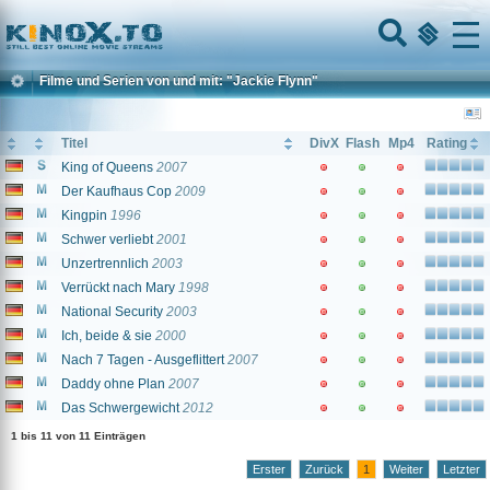
Home
Menu
Filme und Serien von und mit: "Jackie Flynn"
Titel
DivX
Flash
Mp4
Rating
King of Queens
2007
Der Kaufhaus Cop
2009
Kingpin
1996
Schwer verliebt
2001
Unzertrennlich
2003
Verrückt nach Mary
1998
National Security
2003
Ich, beide & sie
2000
Nach 7 Tagen - Ausgeflittert
2007
Daddy ohne Plan
2007
Das Schwergewicht
2012
1 bis 11 von 11 Einträgen
Erster
Zurück
1
Weiter
Letzter