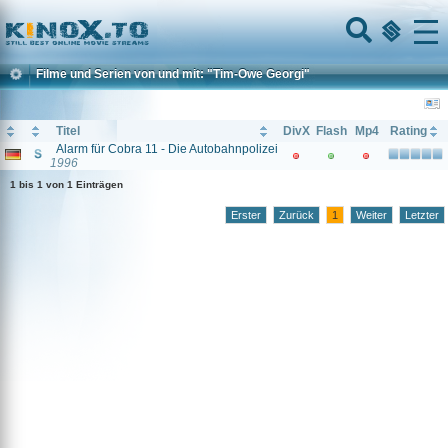
Home
Menu
Filme und Serien von und mit: "Tim-Owe Georgi"
Titel
DivX
Flash
Mp4
Rating
Alarm für Cobra 11 - Die Autobahnpolizei
1996
1 bis 1 von 1 Einträgen
Erster
Zurück
1
Weiter
Letzter