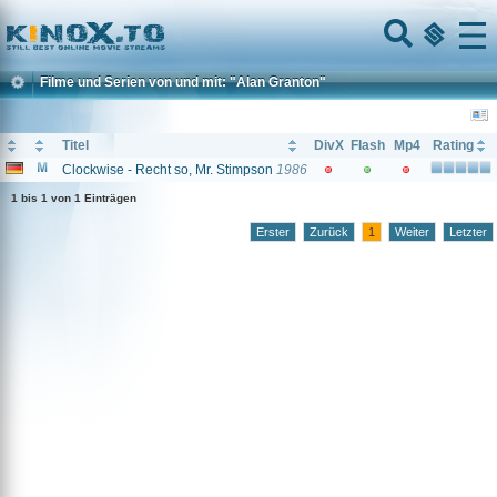
Home
Menu
Filme und Serien von und mit: "Alan Granton"
Titel
DivX
Flash
Mp4
Rating
Clockwise - Recht so, Mr. Stimpson
1986
1 bis 1 von 1 Einträgen
Erster
Zurück
1
Weiter
Letzter