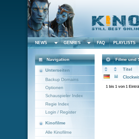
NEWS
GENRES
FAQ
PLAYLISTS
ALLE
Navigation
Filme und Serien von un
Titel
Unterseiten
Clockwise - Recht so,
Backup Domains
1 bis 1 von 1 Einträgen
Optionen
Schauspieler Index
Regie Index
Login / Register
Kinofilme
Alle Kinofilme
Filme
Alle Filme
Beliebte