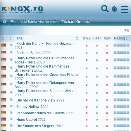
Home
Menu
Filme und Serien von und mit: "Richard Griffiths"
Titel
DivX
Flash
Mp4
Rating
Fluch der Karibik - Fremde Gezeiten
2011
Bedtime Stories
2008
Harry Potter und die Heiligtümer des
Todes - Teil 1
2010
Harry Potter und die Kammer des
Schreckens
2002
Harry Potter und der Orden des Phönix
2007
Harry Potter und der Gefangene von
Askaban
2004
Harry Potter und der Stein der Weisen
2001
Die nackte Kanone 2 1/2
1991
Sleepy Hollow
1999
Per Anhalter durch die Galaxis
2005
Hugo Cabret
2011
Die Stunde des Siegers
1981