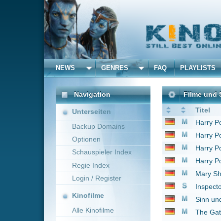
NEWS
GENRES
FAQ
PLAYLISTS
ALLE
Navigation
Filme und Serien von un
Titel
Unterseiten
Harry Potter und der 
Backup Domains
Harry Potter und die
Optionen
Harry Potter und der 
Schauspieler Index
Harry Potter und der
Regie Index
Mary Shelleys Franke
Login / Register
Inspector Barnaby
19
Kinofilme
Sinn und Sinnlichkeit
Alle Kinofilme
The Gathering - Blick
Lewis - Der Oxford Kr
Filme
1 bis 9 von 9 Einträgen
Alle Filme
Beliebte