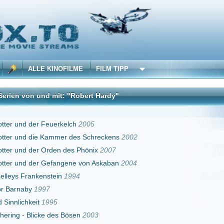
 KINOFILME
FILM TIPP
d mit: "Robert Hardy"
DivX
Feuerkelch
2005
 Kammer des Schreckens
2002
Orden des Phönix
2007
 Gefangene von Askaban
2004
nstein
1994
97
1995
e des Bösen
2003
imi
2015
Erster
Zurück