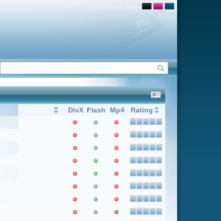
Flash
Mp4
Rating
1
Weiter
Letzter