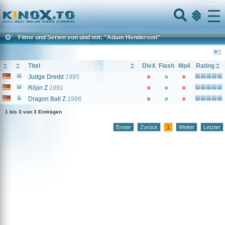
Home
Menu
Filme und Serien von und mit: "Adam Henderson"
Titel
DivX
Flash
Mp4
Rating
Judge Dredd
1995
Rôjin Z
1991
Dragon Ball Z
1996
1 bis 3 von 3 Einträgen
Erster
Zurück
1
Weiter
Letzter