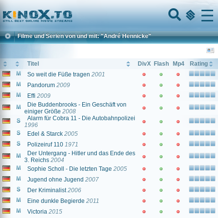
Home
Menu
Filme und Serien von und mit: "André Hennicke"
Titel
DivX
Flash
Mp4
Rating
So weit die Füße tragen
2001
Pandorum
2009
Effi
2009
Die Buddenbrooks - Ein Geschäft von
einiger Größe
2008
Alarm für Cobra 11 - Die Autobahnpolizei
1996
Edel & Starck
2005
Polizeiruf 110
1971
Der Untergang - Hitler und das Ende des
3. Reichs
2004
Sophie Scholl - Die letzten Tage
2005
Jugend ohne Jugend
2007
Der Kriminalist
2006
Eine dunkle Begierde
2011
Victoria
2015