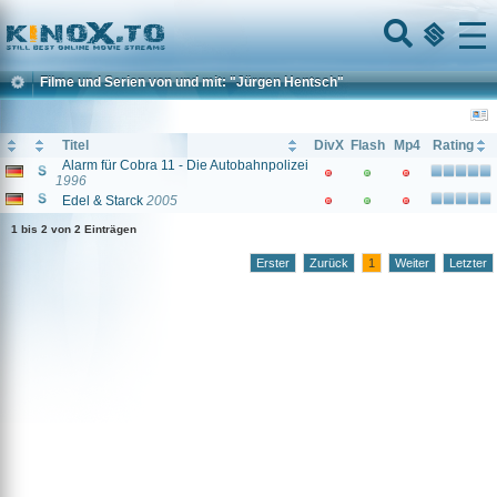
Home
Menu
Filme und Serien von und mit: "Jürgen Hentsch"
Titel
DivX
Flash
Mp4
Rating
Alarm für Cobra 11 - Die Autobahnpolizei
1996
Edel & Starck
2005
1 bis 2 von 2 Einträgen
Erster
Zurück
1
Weiter
Letzter